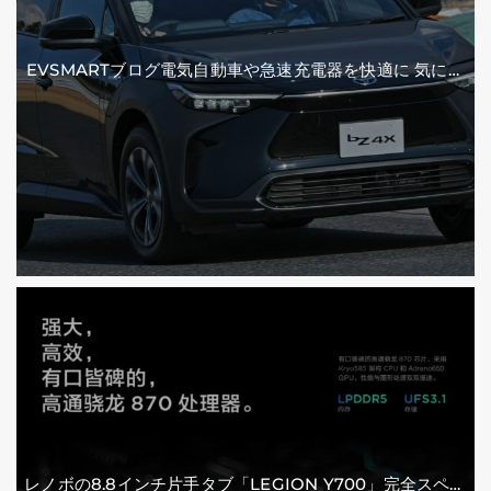
EVSMARTブログ電気自動車や急速充電器を快適に 気にな
るトヨタの電気自動車『BZ4X』／バッテリー残量の％表示
なし【編集部】 人気記事 最近の投稿 カテゴリー
レノボの8.8インチ片手タブ「LEGION Y700」完全スペッ