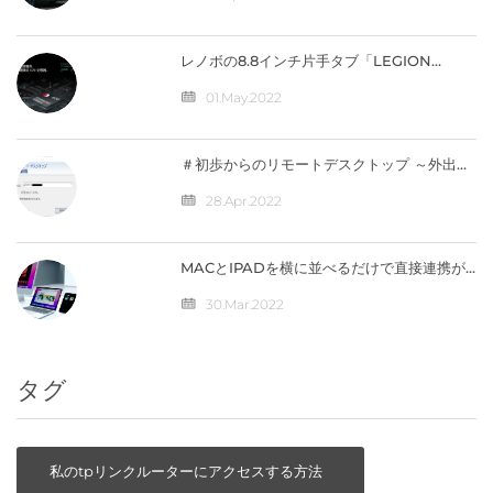
【編集部】 人気記事 最近の投稿 カテゴリー
レノボの8.8インチ片手タブ「LEGION
Y700」完全スペック公開！【価格は4万円台
か】
01.May.2022
＃初歩からのリモートデスクトップ ～外出先
から自宅のパソコンへ接続（IPV4）編
28.Apr.2022
MACとIPADを横に並べるだけで直接連携が
可能になる「ユニバーサルコントロール」の
仕組みとは？
30.Mar.2022
タグ
私のtpリンクルーターにアクセスする方法