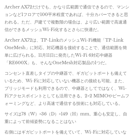
Archer AX72だけでも、かなり広範囲で通信できるので、マンシ
ョンなど1フロアで100平米程度であれば、十分カバーできると思
われる。ただ、戸建てで複数階の場合は、より広い範囲で高速通
信ができるメッシュWi-Fi化するとさらに快適だ。
Archer AX72は、TP-LinkのメッシュWi-Fi機能「TP-Link
OneMesh」に対応。対応機器を接続することで、通信範囲を簡
単に広げられる。11月11日に発売したWi-Fi 6対応中継器
「RE600X」も、そんなOneMesh対応製品の1つだ。
コンセント直差しタイプの中継器で、ギガビットポートも備えて
いるため、Wi-Fiに対応していない機器との接続も可能。また、
ブリッジモードも利用できるので、中継器としてではなく、Wi-
Fiアクセスポイントとしても活用できる。2×2 MIMOやビームフ
ォーミングなど、より高速で通信する技術にも対応している。
サイズは78（W）×36（D）×149（H）mm。重心も安定し、自
重によって前傾姿勢になることはない
右側にはギガビットポートを備えていて、Wi-Fiに対応していな