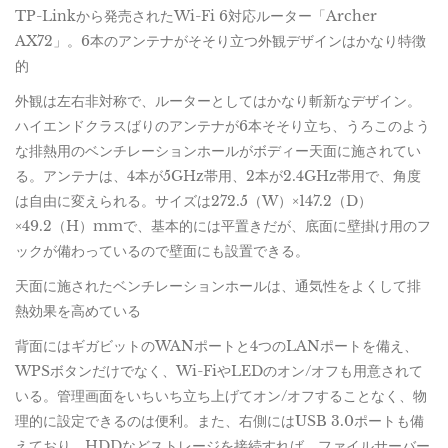
TP-Linkから発売されたWi-Fi 6対応ルーター「Archer
AX72」。6本のアンテナがそそり立つ外観デザインはかなり特徴
的
外観は左右非対称で、ルーターとしてはかなり斬新なデザイン。
ハイエンドクラスばりのアンテナが6本そそり立ち、うろこのよう
な排熱用のベンチレーションホールがボディー天面に施されてい
る。アンテナは、4本が5GHz帯用、2本が2.4GHz帯用で、角度
は自由に変えられる。サイズは272.5（W）×147.2（D）
×49.2（H）mmで、基本的には平置きだが、底面に壁掛け用のフ
ックが備わっているので壁面にも設置できる。
天面に施されたベンチレーションホールは、通気性をよくして排
熱効果を高めている
背面にはギガビットのWANポートと4つのLANポートを備え、
WPSボタンだけでなく、Wi-FiやLEDのオン/オフも用意されて
いる。管理画面をいちいち立ち上げてオン/オフすることなく、物
理的に設定できるのは便利。また、右側にはUSB 3.0ポートも備
えており、HDDなどストレージを接続すれば、ファイルサーバー