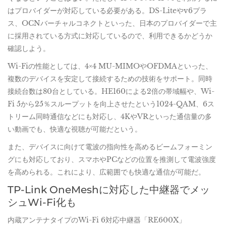
はプロバイダーが対応している必要がある。DS-Liteやv6プラ
ス、OCNバーチャルコネクトといった、日本のプロバイダーで主
に採用されている方式に対応しているので、利用できるかどうか
確認しよう。
Wi-Fiの性能としては、4×4 MU-MIMOやOFDMAといった、
複数のデバイスを安定して接続するための技術をサポート。同時
接続台数は80台としている。HE160による2倍の帯域幅や、Wi-
Fi 5から25％スループットを向上させたという1024-QAM、6ス
トリーム同時通信などにも対応し、4KやVRといった通信量の多
い動画でも、快適な視聴が可能だという。
また、デバイスに向けて電波の指向性を高めるビームフォーミン
グにも対応しており、スマホやPCなどの位置を推測して電波強度
を高められる。これにより、広範囲でも快適な通信が可能だ。
TP-Link OneMeshに対応した中継器でメッ
シュWi-Fi化も
内蔵アンテナタイプのWi-Fi 6対応中継器「RE600X」