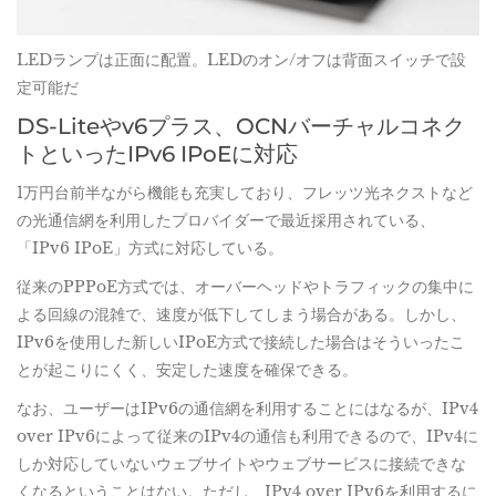
LEDランプは正面に配置。LEDのオン/オフは背面スイッチで設
定可能だ
DS-Liteやv6プラス、OCNバーチャルコネク
トといったIPv6 IPoEに対応
1万円台前半ながら機能も充実しており、フレッツ光ネクストなど
の光通信網を利用したプロバイダーで最近採用されている、
「IPv6 IPoE」方式に対応している。
従来のPPPoE方式では、オーバーヘッドやトラフィックの集中に
よる回線の混雑で、速度が低下してしまう場合がある。しかし、
IPv6を使用した新しいIPoE方式で接続した場合はそういったこ
とが起こりにくく、安定した速度を確保できる。
なお、ユーザーはIPv6の通信網を利用することにはなるが、IPv4
over IPv6によって従来のIPv4の通信も利用できるので、IPv4に
しか対応していないウェブサイトやウェブサービスに接続できな
くなるということはない。ただし、IPv4 over IPv6を利用するに