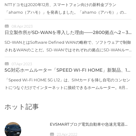
NTTドコモは2020年12月、スマートフォン向けの新料金プラン
「ahamo（アハモ）」を発表しました。「ahamo（アハモ）」の
Webサイト（出典：ahamo）「スマホ料金の値下げ」が取り沙汰され
08.Apr.2023
る中に登場したahamoとは、どの...
日立製作所がSD-WANを導入した理由――2800拠点へ2～3
年で展開
SD-WANとはSoftware Defined WANの略称で、ソフトウェアで制御
されるWANのことだ。SD-WANではそれぞれの拠点にSD-WANルー
ターを設置し、専用線やISDN、インターネット回線など物理回線の上
07.Apr.2023
に仮想的なネットワークを...
5G対応ホームルーター「SPEED WI-FI HOME」新製品、11
月上旬に発売
「Speed Wi-Fi HOME 5G L12」は、SIMカードを挿し自宅のコンセン
トにつなぐだけでインターネットに接続できるホームルーター。8月に
発売したau初の5G対応ホームルーター「Speed Wi-Fi HOME 5G
L11」に続く新製品と...
ホット記事
EVSMARTブログ電気自動車や急速充電器を
快適に 気になるトヨタの電気自動車
『BZ4X』／バッテリー残量の％表示なし
23.Apr.2022