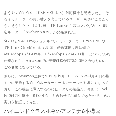
ようやくWi-Fi 6（IEEE 802.11ax）対応機器も浸透しだし、そ
ろそろルーターの買い替えを考えているユーザーも多いことだろ
う。そうした中、12月2日にTP-Linkから高コスパなWi-Fi 6対
応ルーター「Archer AX72」が発売された。
5GHzと2.4GHzのデュアルバンドルーターで、IPv6 IPoEや
TP-Link OneMeshにも対応。伝送速度は理論値で
4804Mbps（5GHz帯）+ 574Mbps（2.4GHz帯）とパワフルな
仕様ながら、Amazonでの実売価格が1万2566円とかなりのお手
ごろ価格になっている。
さらに、Amazon全体で2021年12月10日〜2022年1月31日の期
間中に実施するWi-Fiルータークーポンセールの対象にもなって
おり、この機会に導入するのにピッタリの製品だ。今回は、Wi-
Fi 6対応中継器「RE600X」も合わせてお借りできたので、その
実力を検証してみた。
ハイエンドクラス並みのアンテナ6本構成