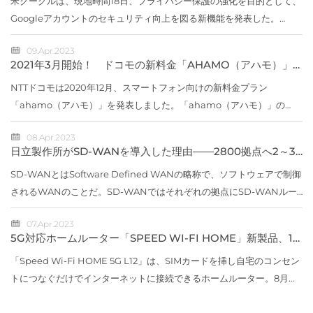
米グーグルは、現地時間18日、プライバシー保護の強化を目的として、
Googleアカウントのセキュリティ向上を図る新機能を発表した。
「Quick Delete（クイック デリート）」「Locked Folder（ロック
09.Apr.2023
フォルダー）」新...
2021年3月開始！ ドコモの新料金「AHAMO（アハモ）」
はどうお得？ 【5つのポイント】でチェック
NTTドコモは2020年12月、スマートフォン向けの新料金プラン
「ahamo（アハモ）」を発表しました。「ahamo（アハモ）」の
Webサイト（出典：ahamo）「スマホ料金の値下げ」が取り沙汰され
08.Apr.2023
る中に登場したahamoとは、どの...
日立製作所がSD-WANを導入した理由――2800拠点へ2～3
年で展開
SD-WANとはSoftware Defined WANの略称で、ソフトウェアで制御
されるWANのことだ。SD-WANではそれぞれの拠点にSD-WANルー
ターを設置し、専用線やISDN、インターネット回線など物理回線の上
07.Apr.2023
に仮想的なネットワークを...
5G対応ホームルーター「SPEED WI-FI HOME」新製品、11
月上旬に発売
「Speed Wi-Fi HOME 5G L12」は、SIMカードを挿し自宅のコンセン
トにつなぐだけでインターネットに接続できるホームルーター。8月に
発売したau初の5G対応ホームルーター「Speed Wi-Fi HOME 5G