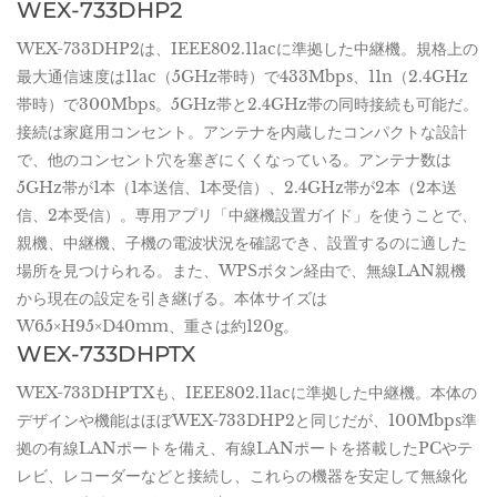
WEX-733DHP2
WEX-733DHP2は、IEEE802.11acに準拠した中継機。規格上の
最大通信速度は11ac（5GHz帯時）で433Mbps、11n（2.4GHz
帯時）で300Mbps。5GHz帯と2.4GHz帯の同時接続も可能だ。
接続は家庭用コンセント。アンテナを内蔵したコンパクトな設計
で、他のコンセント穴を塞ぎにくくなっている。アンテナ数は
5GHz帯が1本（1本送信、1本受信）、2.4GHz帯が2本（2本送
信、2本受信）。専用アプリ「中継機設置ガイド」を使うことで、
親機、中継機、子機の電波状況を確認でき、設置するのに適した
場所を見つけられる。また、WPSボタン経由で、無線LAN親機
から現在の設定を引き継げる。本体サイズは
W65×H95×D40mm、重さは約120g。
WEX-733DHPTX
WEX-733DHPTXも、IEEE802.11acに準拠した中継機。本体の
デザインや機能はほぼWEX-733DHP2と同じだが、100Mbps準
拠の有線LANポートを備え、有線LANポートを搭載したPCやテ
レビ、レコーダーなどと接続し、これらの機器を安定して無線化