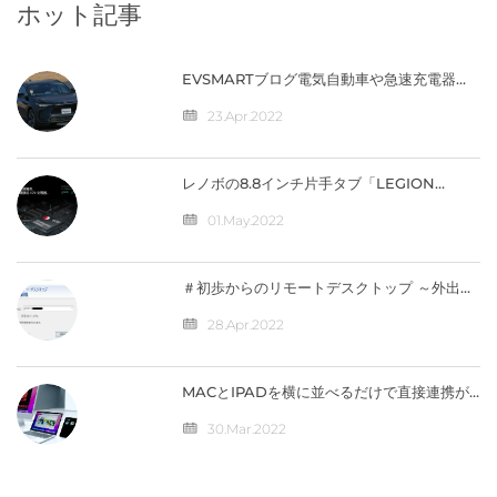
L11」に続く新製品と...
ホット記事
EVSMARTブログ電気自動車や急速充電器を
快適に 気になるトヨタの電気自動車
『BZ4X』／バッテリー残量の％表示なし
23.Apr.2022
【編集部】 人気記事 最近の投稿 カテゴリー
レノボの8.8インチ片手タブ「LEGION
Y700」完全スペック公開！【価格は4万円台
か】
01.May.2022
＃初歩からのリモートデスクトップ ～外出先
から自宅のパソコンへ接続（IPV4）編
28.Apr.2022
MACとIPADを横に並べるだけで直接連携が
可能になる「ユニバーサルコントロール」の
仕組みとは？
30.Mar.2022