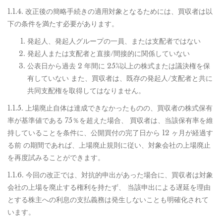
1.1.4. 改正後の簡略手続きの適用対象となるためには、買収者は以
下の条件を満たす必要があります。
発起人、発起人グループの一員、または支配者ではない
発起人または支配者と直接/間接的に関係していない
公表日から過去 2 年間に 25%以上の株式または議決権を保
有していない また、買収者は、既存の発起人/支配者と共に
共同支配権を取得してはなりません。
1.1.5. 上場廃止自体は達成できなかったものの、買収者の株式保有
率が基準値である 75％を超えた場合、 買収者は、当該保有率を維
持していることを条件に、公開買付の完了日から 12 ヶ月が経過す
る前 の期間であれば、上場廃止規則に従い、対象会社の上場廃止
を再度試みることができます。
1.1.6. 今回の改正では、対抗的申出があった場合に、買収者は対象
会社の上場を廃止する権利を持たず、 当該申出による遅延を理由
とする株主への利息の支払義務は発生しないことも明確化されて
います。