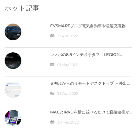
定めていません。...
ホット記事
EVSMARTブログ電気自動車や急速充電器を
快適に 気になるトヨタの電気自動車
『BZ4X』／バッテリー残量の％表示なし
23.Apr.2022
【編集部】 人気記事 最近の投稿 カテゴリー
レノボの8.8インチ片手タブ「LEGION
Y700」完全スペック公開！【価格は4万円台
か】
01.May.2022
＃初歩からのリモートデスクトップ ～外出先
から自宅のパソコンへ接続（IPV4）編
28.Apr.2022
MACとIPADを横に並べるだけで直接連携が
可能になる「ユニバーサルコントロール」の
仕組みとは？
30.Mar.2022