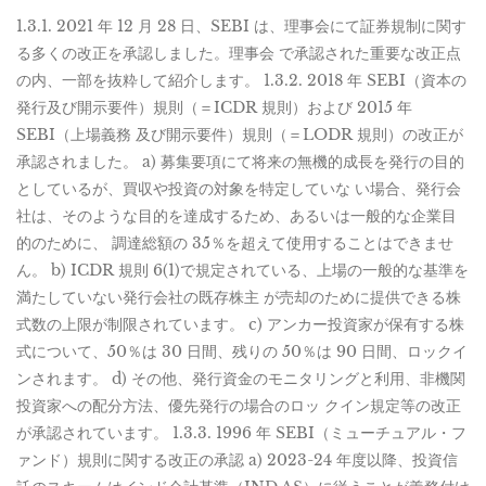
1.3.1. 2021 年 12 月 28 日、SEBI は、理事会にて証券規制に関す
る多くの改正を承認しました。理事会 で承認された重要な改正点
の内、一部を抜粋して紹介します。 1.3.2. 2018 年 SEBI（資本の
発行及び開示要件）規則（＝ICDR 規則）および 2015 年
SEBI（上場義務 及び開示要件）規則（＝LODR 規則）の改正が
承認されました。 a) 募集要項にて将来の無機的成長を発行の目的
としているが、買収や投資の対象を特定していな い場合、発行会
社は、そのような目的を達成するため、あるいは一般的な企業目
的のために、 調達総額の 35％を超えて使用することはできませ
ん。 b) ICDR 規則 6(1)で規定されている、上場の一般的な基準を
満たしていない発行会社の既存株主 が売却のために提供できる株
式数の上限が制限されています。 c) アンカー投資家が保有する株
式について、50％は 30 日間、残りの 50％は 90 日間、ロックイ
ンされます。 d) その他、発行資金のモニタリングと利用、非機関
投資家への配分方法、優先発行の場合のロッ クイン規定等の改正
が承認されています。 1.3.3. 1996 年 SEBI（ミューチュアル・フ
ァンド）規則に関する改正の承認 a) 2023-24 年度以降、投資信