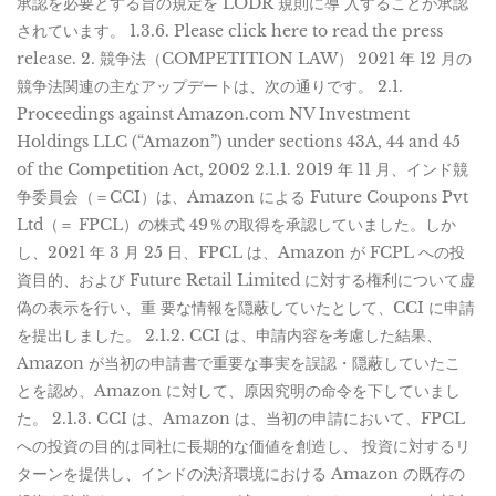
承認を必要とする旨の規定を LODR 規則に導 入することが承認
されています。 1.3.6. Please click here to read the press
release. 2. 競争法（COMPETITION LAW） 2021 年 12 月の
競争法関連の主なアップデートは、次の通りです。 2.1.
Proceedings against Amazon.com NV Investment
Holdings LLC (“Amazon”) under sections 43A, 44 and 45
of the Competition Act, 2002 2.1.1. 2019 年 11 月、インド競
争委員会（＝CCI）は、Amazon による Future Coupons Pvt
Ltd（＝ FPCL）の株式 49％の取得を承認していました。しか
し、2021 年 3 月 25 日、FPCL は、Amazon が FCPL への投
資目的、および Future Retail Limited に対する権利について虚
偽の表示を行い、重 要な情報を隠蔽していたとして、CCI に申請
を提出しました。 2.1.2. CCI は、申請内容を考慮した結果、
Amazon が当初の申請書で重要な事実を誤認・隠蔽していたこ
とを認め、Amazon に対して、原因究明の命令を下していまし
た。 2.1.3. CCI は、Amazon は、当初の申請において、FPCL
への投資の目的は同社に長期的な価値を創造し、 投資に対するリ
ターンを提供し、インドの決済環境における Amazon の既存の