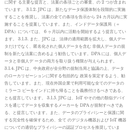
に関す る主要な提言と、法案の条項ごとの審査、の 2 つが含まれ
ています。 3.1.2. JPC は、新たなデータ保護体制を段階的に実施
することを推奨し、法案の全ての条項を告示から 24 カ月以内に実
施することを提案しています。また、インドデータ保護局（＝
DPA）については、 6 ヶ月以内に活動を開始するよう提言してい
ます。 3.1.3. また、JPC は、法律の適用範囲を拡大し、個人デー
タだけでなく、匿名化された個人データを含む 非個人データの規
制を新たな法案に含めるよう勧告しています。DPA には、個人デ
ータと非個人デ ータの両方を取り扱う権限が与えられます。
3.1.4. JPC は、中央政府が全分野の規制当局と協議の上、データ
のローカリゼーションに関する包括的な 政策を策定するよう、勧
告しています。また、現在外国企業で利用可能な全てのデータの
ミラーコ ピーをインドに持ち帰ることを義務付けるべきである、
とも提言しています。 3.1.5. JPC は、IoT やその他の類似デバイ
スを通じてデータを収集するメーカーを DPA が規制すべきであ
る、と提言しています。また、データのプライバシーと保護に関
する完全性を確保するため、全て のデジタル機器および IoT 機器
についての適切なプライバシーの認証プロセスを推奨していま