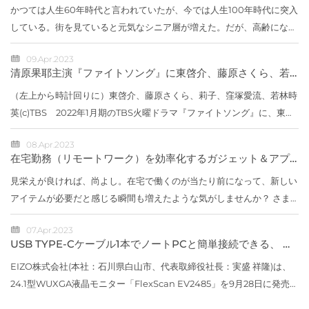
かつては人生60年時代と言われていたが、今では人生100年時代に突入
している。街を見ていると元気なシニア層が増えた。だが、高齢になる
と足腰の強さが寿命にも直結してくるらしい。高齢者に限らず、少々歩
09.Apr.2023
きにくい...
清原果耶主演『ファイトソング』に東啓介、藤原さくら、若
林時英、窪塚愛流、莉子が出演
（左上から時計回りに）東啓介、藤原さくら、莉子、窪塚愛流、若林時
英(c)TBS 2022年1月期のTBS火曜ドラマ『ファイトソング』に、東啓
介、藤原さくら、若林時英、窪塚愛流、莉子が出演することが決定し
08.Apr.2023
た。【写真】...
在宅勤務（リモートワーク）を効率化するガジェット＆アプ
リ総まとめ
見栄えが良ければ、尚よし。在宅で働くのが当たり前になって、新しい
アイテムが必要だと感じる瞬間も増えたような気がしませんか？ さま
ざまなガジェットを徹底比較してオススメを提案してくれることで大人
07.Apr.2023
気の米国...
USB TYPE-Cケーブル1本でノートPCと簡単接続できる、 縦
に広いWUXGA解像度の24.1型モニターを発売
EIZO株式会社(本社：石川県白山市、代表取締役社長：実盛 祥隆)は、
24.1型WUXGA液晶モニター「FlexScan EV2485」を9月28日に発売し
ます。価格はオープン価格※です。※オープン価格の製品は標準価格を