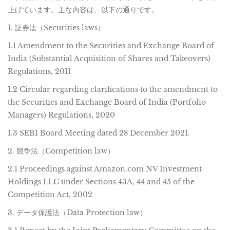
上げています。主な内容は、以下の通りです。
1. 証券法（Securities laws）
1.1 Amendment to the Securities and Exchange Board of
India (Substantial Acquisition of Shares and Takeovers)
Regulations, 2011
1.2 Circular regarding clarifications to the amendment to
the Securities and Exchange Board of India (Portfolio
Managers) Regulations, 2020
1.3 SEBI Board Meeting dated 28 December 2021.
2. 競争法（Competition law）
2.1 Proceedings against Amazon.com NV Investment
Holdings LLC under Sections 43A, 44 and 45 of the
Competition Act, 2002
3. データ保護法（Data Protection law）