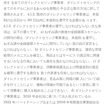
供す る全てのダイレクトセリング事業者、ダイレクトセリングの
全てのモデルにおけるあらゆる形態の 不公正な取引方法に対して
適用されます。 4.1.2. 既存のダイレクトセリング事業者は、本規
則の公示日から 90 日以内に本規則を遵守する必要があ ります。
4.1.3. ダイレクトセリング事業者が遵守しなければならない主な条
項は、以下の通りです。 a) ねずみ講の推進や金銭循環スキームへ
の関与の禁止 -ダイレクトセリング事業者は、本規則 を遵守し、
ねずみ講や金銭循環スキームに関与していない旨の自己宣言をし
なければならな い。 b) ダイレクトセリング事業者は、適切な苦情
処理のメカニズムを確立し、商品またはサービス の真正性に関連
するいかなる行為においても責任を負わなければならない。 c) ダ
イレクトセリング事業者は、消費者保護法および関連規則の規定
を確実に遵守する責任を 負う代表者を任命しなければならない。
ダイレクトセリング事業者は、見込み客に同様の購 入について紹
介を行うことにより、価格の増減が可能であるという表現に基づ
いて消費者に 購入を勧めることはできない。 d) ダイレクトセリン
グ事業者は、2013 年会社法に基づいて法人化されているか、
1932 年パ ートナーシップ法または 2008 年有限責任事業組合法