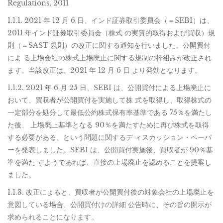
Regulations, 2011
1.1.1. 2021 年 12 月 6 日、インド証券取引委員会（＝SEBI）は、
2011 年インド証券取引委員会（株式 の実質的取得および買収）規
則（＝SAST 規則）の改正に関する通知を行いました。公開買付
によ る上場会社の株式上場廃止に関する規制の枠組みが改正され
ます。当該改正は、2021 年 12 月 6 日 より発効となります。
1.1.2. 2021 年 6 月 25 日、SEBI は、公開買付による上場廃止に
おいて、買収者が公開買付を実施して株 式を取得し、取得株式の
一定部分を処分して最低公約株式保有率基準である 75％を満たし
た後、 上場廃止基準となる 90％を満たすために再び株式を取得
する必要がある、という問題に関するデ ィスカッション・ペーパ
ーを発表しました。SEBI は、公開買付実施後、買収者が 90％基
準を満た すようであれば、直接の上場廃止を認めることを提案し
ました。
1.1.3. 改正によると、買収者が公開買付後の対象会社の上場廃止を
意図している場合、公開買付けの詳細 公告時に、その旨の開示が
求められることになります。