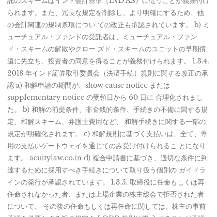
託のスキームはインド会計基準（IND AS）に従うことが義務付け
られます。また、冗長な規定を削除し、より明確にするため、他
の会計関連の規制条項につい ての改正も承認されています。 b) ミ
ューチュアル・ファンドの受託者は、ミューチュアル・ファン
ド・スキームの解散やクロー ズド・スキームのユニットの早期償
還に先立ち、投資者の同意を得ることが義務付けられます。 1.3.4.
2018 年インド証券取引委員会（決済手続）規則に関する改正の承
認 a) 和解申請の期間が、show cause notice または
supplementary notice の受領日から 60 日に 合理化されまし
た。 b) 和解の前提条件、非金銭的条件、手続きの不備に関する規
定、和解スキーム、弁護士費用など、 和解手続きに関する一部の
規定が明確化されます。 c) 和解規則に基づく支払いは、全て、専
用の支払いゲートウェイを通じてのみ受け付けられるこ とになり
ます。 acuitylaw.co.in d) 複合申請書に基づき、適切な条件に到
達するために採用すべき手続きについて取り扱う個別の ガイドラ
インの発行が承認されています。 1.3.5. 取締役に任命もしくは再
任命されなかった者、または上場企業の株主総会で拒否された者
について、 その後の任命もしくは再任命に関しては、株主の事前