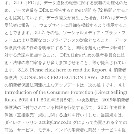
す。 3.1.6. JPC は、データ違反の報告に関する規範の明確化のた
め、データ違反を DPA に報告するための期間 を 72 時間とするこ
とを提案しています。データ違反が発生した場合、DPA はデータ
受託者に報告 し、ウェブサイトに詳細を掲載するよう指示するこ
ともできます。 3.1.7. その他、ソーシャルメディア・プラットフ
ォームはより高度なコンプライアンスの対象となること、 データ
保護責任者の任命を明確にすること、国境を越えたデータ転送に
対する承認を追加すること、 DPA 任命のための選考委員会に技
術・法律の専門家をより多く参加させること、等が提言されてい
ます。 3.1.8. Please click here to read the Report. 4. 消費者
保護法（CONSUMER PROTECTION LAW） 2021 年 12 月
の消費者保護法関連の主なアップデートは、次の通りです。 4.1.
Introduction of the Consumer Protection (Direct Selling)
Rules, 2021 4.1.1. 2021年12月28日、中央政府は、2019年消費者
保護法の下付与されている権限を行使する形で、 2021 年消費者
保護（直接販売）規則に関する通知を行いました。当該規則は、
ダイレクトセリン acuitylaw.co.in グによって売買される全ての
商品・サービス、モデル、インドの消費者に商品・サービスを提