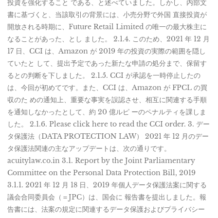
投資を強化すること である、と述べていました。しかし、内部文
書に基づくと、当該取引の背景には、小売分野で外国 直接投資が
開放される時期に、Future Retail Limited の唯一の最大株主に
なることがあった、とし ました。 2.1.4. このため、2021 年 12 月
17 日、CCI は、Amazon が 2019 年の投資の実際の範囲を隠し
ていたと して、提出予定であった新たな申請の処分まで、保留す
るとの判断を下しました。 2.1.5. CCI が承認を一時停止したの
は、今回が初めてです。また、CCI は、Amazon が FPCL の買
収のた めの通知上、重要な事実を誤認させ、相互に関連する手順
を通知しなかったとして、約 20 億ルピ ーのペナルティを課しま
した。 2.1.6. Please click here to read the CCI order. 3. デー
タ保護法（DATA PROTECTION LAW） 2021 年 12 月のデー
タ保護法関連の主なアップデートは、次の通りです。
acuitylaw.co.in 3.1. Report by the Joint Parliamentary
Committee on the Personal Data Protection Bill, 2019
3.1.1. 2021 年 12 月 18 日、2019 年個人データ保護法案に関する
議会合同委員会（＝JPC）は、国会に 報告書を提出しました。報
告書には、法案の規定に関連するデータ保護およびプライバシー