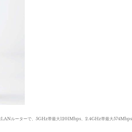
無線LANルーターで、5GHz帯最大1201Mbps、2.4GHz帯最大574Mbp
。