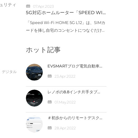
ュリティ
07.Apr.2023
WANルーターを設置し、専用線やISDN、
5G対応ホームルーター「SPEED WI-
インターネット回線など物理回線の上に仮想
FI HOME」新製品、11月上旬に発売
「Speed Wi-Fi HOME 5G L12」は、SIMカ
的なネットワークを...
ードを挿し自宅のコンセントにつなぐだけで
インターネットに接続できるホームルータ
ー。8月に発売したau初の5G対応ホームル
ホット記事
ーター「Speed Wi-Fi HOME 5G L11」に続
く新製品と...
EVSMARTブログ電気自動車
や急速充電器を快適に 気にな
デジタル
るトヨタの電気自動車
23.Apr.2022
『BZ4X』／バッテリー残量
の％表示なし【編集部】 人気
記事 最近の投稿 カテゴリー
レノボの8.8インチ片手タブ
「LEGION Y700」完全スペ
ック公開！【価格は4万円台
01.May.2022
か】
＃初歩からのリモートデスク
トップ ～外出先から自宅のパ
ソコンへ接続（IPV4）編
28.Apr.2022