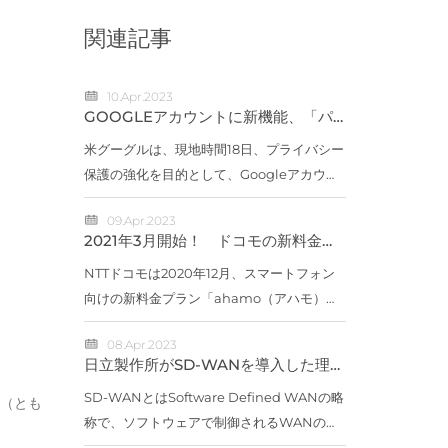
関連記事
10.Apr.2023
GOOGLEアカウントに新機能、「パ
スワードをワンタップで変更」など
米グーグルは、現地時間18日、プライバシー
保護の強化を目的として、Googleアカウン
トのセキュリティ向上を図る新機能を発表し
09.Apr.2023
た。「Quick Delete（クイック デリー
2021年3月開始！ ドコモの新料金
ト）」「Locked Folder（ロック フォルダ
「AHAMO（アハモ）」はどうお
得？ 【5つのポイント】でチェック
NTTドコモは2020年12月、スマートフォン
ー）」新...
向けの新料金プラン「ahamo（アハモ）」
を発表しました。「ahamo（アハモ）」の
08.Apr.2023
Webサイト（出典：ahamo）「スマホ料金
日立製作所がSD-WANを導入した理由
の値下げ」が取り沙汰される中に登場した
――2800拠点へ2～3年で展開
SD-WANとはSoftware Defined WANの略
ahamoとは、どの...
s（とも
称で、ソフトウェアで制御されるWANのこ
とだ。SD-WANではそれぞれの拠点にSD-