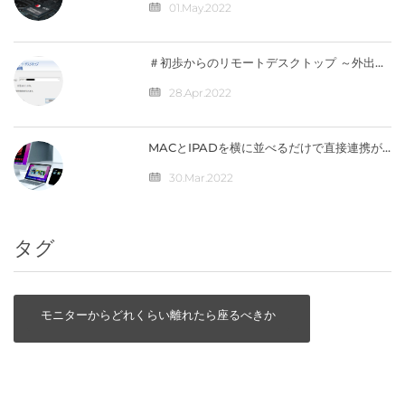
か】
01.May.2022
＃初歩からのリモートデスクトップ ～外出先
から自宅のパソコンへ接続（IPV4）編
28.Apr.2022
MACとIPADを横に並べるだけで直接連携が
可能になる「ユニバーサルコントロール」の
仕組みとは？
30.Mar.2022
タグ
モニターからどれくらい離れたら座るべきか