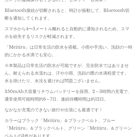
Bluetooth接続が切断されると、時計が振動して、Bluetooth切
断を通知してくれます。
スマホから4〜5メートル離れると自動的に通知されるため、スマ
ホを紛失するリスクが軽減されます。
「Meitiru」は日常生活の防水を搭載。小雨や手洗い、洗顔の一時
的にかかる水滴でも安心。
※本製品は日常生活の防水が可能ですが、完全防水ではありませ
ん。耐えられる水濡れは、汗や小雨、洗顔の際の水滴程度です。
水を掛けたり、水没を避ければ問題ございません。
350mAh大容量リチウムバッテリーを採用。2～3時間の充電で、
通常使用可能時間約6～7日、連続待機時間は約12日。
なかなか充電のできない旅行や出張にも最適です！
カラーはブラック「Meitiru」＆ブラックベルト、ブルー
「Meitiru」＆ブラックベルト、グリーン「Meitiru」＆グリーン
ベルトの3色があります。