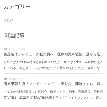
カテゴリー
ブログ
関連記事
10.Apr.2023
義足製作からシューズ販売員へ 医療知識を駆使、足から延
ばす健康寿命 京王百貨店小川直子
かつては人生60年時代と言われていたが、今では人生100年時代に突入
している。街を見ていると元気なシニア層が増えた。だが、高齢になる
と足腰の強さが寿命にも直結してくるらしい。高齢者に限らず、少々歩
09.Apr.2023
きにくい...
清原果耶主演『ファイトソング』に東啓介、藤原さくら、若
林時英、窪塚愛流、莉子が出演
（左上から時計回りに）東啓介、藤原さくら、莉子、窪塚愛流、若林時
英(c)TBS 2022年1月期のTBS火曜ドラマ『ファイトソング』に、東啓
介、藤原さくら、若林時英、窪塚愛流、莉子が出演することが決定し