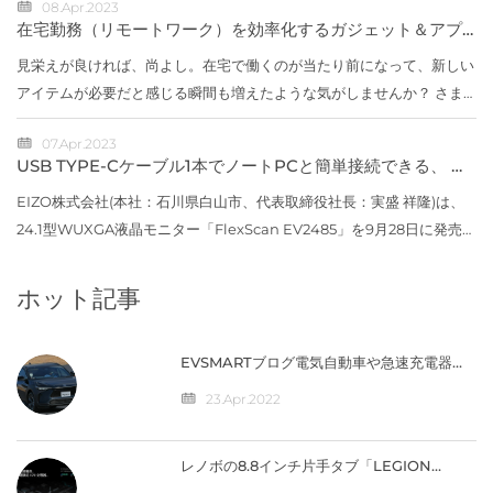
08.Apr.2023
た。【写真】...
在宅勤務（リモートワーク）を効率化するガジェット＆アプ
リ総まとめ
見栄えが良ければ、尚よし。在宅で働くのが当たり前になって、新しい
アイテムが必要だと感じる瞬間も増えたような気がしませんか？ さま
ざまなガジェットを徹底比較してオススメを提案してくれることで大人
07.Apr.2023
気の米国...
USB TYPE-Cケーブル1本でノートPCと簡単接続できる、 縦
に広いWUXGA解像度の24.1型モニターを発売
EIZO株式会社(本社：石川県白山市、代表取締役社長：実盛 祥隆)は、
24.1型WUXGA液晶モニター「FlexScan EV2485」を9月28日に発売し
ます。価格はオープン価格※です。※オープン価格の製品は標準価格を
定めていません。...
ホット記事
EVSMARTブログ電気自動車や急速充電器を
快適に 気になるトヨタの電気自動車
『BZ4X』／バッテリー残量の％表示なし
23.Apr.2022
【編集部】 人気記事 最近の投稿 カテゴリー
レノボの8.8インチ片手タブ「LEGION
Y700」完全スペック公開！【価格は4万円台