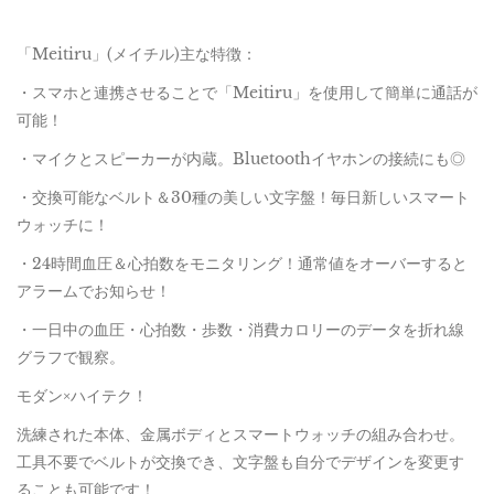
「Meitiru」(メイチル)主な特徴：
・スマホと連携させることで「Meitiru」を使用して簡単に通話が
可能！
・マイクとスピーカーが内蔵。Bluetoothイヤホンの接続にも◎
・交換可能なベルト＆30種の美しい文字盤！毎日新しいスマート
ウォッチに！
・24時間血圧＆心拍数をモニタリング！通常値をオーバーすると
アラームでお知らせ！
・一日中の血圧・心拍数・歩数・消費カロリーのデータを折れ線
グラフで観察。
モダン×ハイテク！
洗練された本体、金属ボディとスマートウォッチの組み合わせ。
工具不要でベルトが交換でき、文字盤も自分でデザインを変更す
ることも可能です！