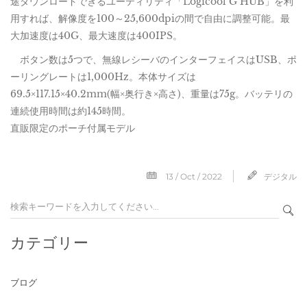
途ダウンロードできるユーティリティ「Logicool G HUB」を利
用すれば、解像度を100～25,600dpiの間で自由に調整可能。最
大加速度は40G、最大速度は400IPS。
ボタン数は5つで、無線レシーバのインターフェイスはUSB、ポ
ーリングレートは1,000Hz。本体サイズは
69.5×117.15×40.2mm(幅×奥行き×高さ)、重量は75g。バッテリの
連続使用時間は約145時間。
直販限定のポーチ付属モデル
13 / Oct / 2022
デジタル
カテゴリー
ブログ