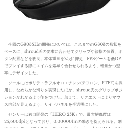
今回のG303SHの開発においては、これまでのG303の形状を
ベースに、shroud氏の要求に合わせてグリップや親指の位置、ボ
タン配置などを改良。本体重量を75gに抑え、FPSゲームを低DPI
でプレイする際にエイムを素早く合わせられるよう、軽量かつ堅
牢にデザインした。
ソールにはポリテトラフルオロエチレン(テフロン、PTFE)を採
用し、なめらかな滑りを実現したほか、shroud氏のグリップポジ
ションがわかるよう印をつけた。加えて、リクエストによりマウ
ス内部が見えるよう、サイドパネルを半透明にした。
センサーは独自開発の「HERO 25K」で、最大解像度は
25,600dpiとなっており、0.000001mの動きを捉えられる。別