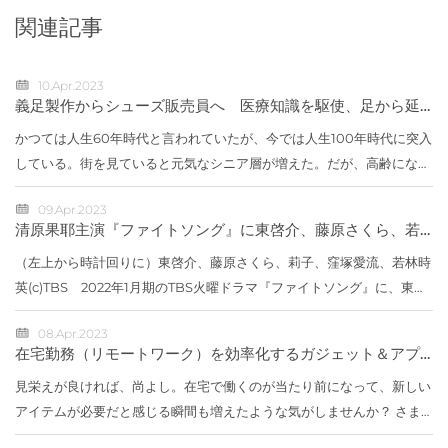
関連記事
10.Apr.2023
義足製作からシューズ販売員へ 医療知識を駆使、足から延
ばす健康寿命 京王百貨店小川直子
かつては人生60年時代と言われていたが、今では人生100年時代に突入
している。街を見ていると元気なシニア層が増えた。だが、高齢になる
と足腰の強さが寿命にも直結してくるらしい。高齢者に限らず、少々歩
09.Apr.2023
きにくい...
清原果耶主演『ファイトソング』に東啓介、藤原さくら、若
林時英、窪塚愛流、莉子が出演
（左上から時計回りに）東啓介、藤原さくら、莉子、窪塚愛流、若林時
英(c)TBS 2022年1月期のTBS火曜ドラマ『ファイトソング』に、東啓
介、藤原さくら、若林時英、窪塚愛流、莉子が出演することが決定し
08.Apr.2023
た。【写真】...
在宅勤務（リモートワーク）を効率化するガジェット＆アプ
リ総まとめ
見栄えが良ければ、尚よし。在宅で働くのが当たり前になって、新しい
アイテムが必要だと感じる瞬間も増えたような気がしませんか？ さま
ざまなガジェットを徹底比較してオススメを提案してくれることで大人