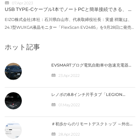
07.Apr.2023
気の米国...
USB TYPE-Cケーブル1本でノートPCと簡単接続できる、 縦
に広いWUXGA解像度の24.1型モニターを発売
EIZO株式会社(本社：石川県白山市、代表取締役社長：実盛 祥隆)は、
24.1型WUXGA液晶モニター「FlexScan EV2485」を9月28日に発売し
ます。価格はオープン価格※です。※オープン価格の製品は標準価格を
定めていません。...
ホット記事
EVSMARTブログ電気自動車や急速充電器を
快適に 気になるトヨタの電気自動車
『BZ4X』／バッテリー残量の％表示なし
23.Apr.2022
【編集部】 人気記事 最近の投稿 カテゴリー
レノボの8.8インチ片手タブ「LEGION
Y700」完全スペック公開！【価格は4万円台
か】
01.May.2022
＃初歩からのリモートデスクトップ ～外出先
から自宅のパソコンへ接続（IPV4）編
28.Apr.2022