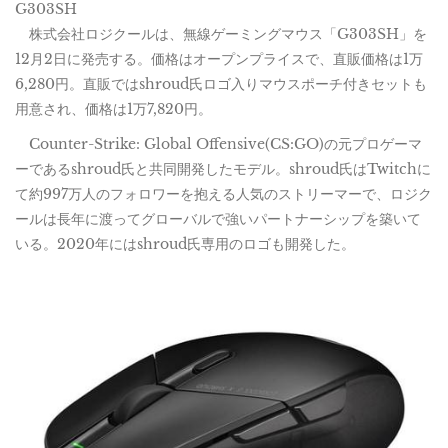
G303SH
株式会社ロジクールは、無線ゲーミングマウス「G303SH」を
12月2日に発売する。価格はオープンプライスで、直販価格は1万
6,280円。直販ではshroud氏ロゴ入りマウスポーチ付きセットも
用意され、価格は1万7,820円。
Counter-Strike: Global Offensive(CS:GO)の元プロゲーマ
ーであるshroud氏と共同開発したモデル。shroud氏はTwitchに
て約997万人のフォロワーを抱える人気のストリーマーで、ロジク
ールは長年に渡ってグローバルで強いパートナーシップを築いて
いる。2020年にはshroud氏専用のロゴも開発した。