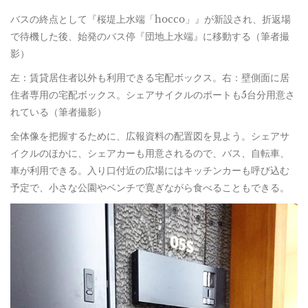
バスの終点として『桜堤上水端「hocco」』が新設され、折返場
で待機した後、始発のバス停『団地上水端』に移動する（筆者撮
影）
左：賃貸居住者以外も利用できる宅配ボックス。右：壁側面に居
住者専用の宅配ボックス。シェアサイクルのポートも5台分用意さ
れている（筆者撮影）
全体像を把握するために、広報資料の配置図を見よう。シェアサ
イクルのほかに、シェアカーも用意されるので、バス、自転車、
車が利用できる。入り口付近の広場にはキッチンカーも呼び込む
予定で、小さな公園やベンチで寛ぎながら食べることもできる。