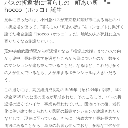
バスの折返場に“暮らしの「町あい所」”＝
hocco（ホッコ）誕生
見学に行ったのは、小田急バスが東京都武蔵野市にある自社のバ
ス折返場を使って、“暮らしの「町あい所」”をコンセプトに掲げて
建てた複合施設「hocco（ホッコ）」だ。地域の人が気軽に立ち
寄りたくなる施設だという。
JR中央線武蔵境駅から折返場となる「桜堤上水端」までバスで向
かう途中、亜細亜大学を過ぎたころから目についたのが、数多く
のマンションが建ち並んでいることだ。なるほど、これだけ多く
の人が住んでいるなら、人が集まるポテンシャルは大きいだろ
う。
この辺りには、高度経済成長期の1959年（昭和34年）以降、153
棟全1829戸の公団の団地が形成された。そのころには、バスの折
返場の近くでハイヤー事業も行われていた。団地はその後、老朽
化に伴い建て替えられたり民間の新築マンションが建設されたり
などして、現在に至っている。さらに、法政大学と亜細亜大学が
周辺にあることから、単身の若者も住んでおり、多様な世代が住