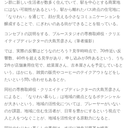
ン群に新しい生活者が数多く住んでいて、駅を中心とする商業地
にはない可能性があるという。駅から離れたバス終点の住宅地に
「なりわい」を通じて、顔が見える小さなコミュニケーションを
醸成することで、にぎわいのある街ができることを狙っている。
コンセプトの説明をする、ブルースタジオの専務取締役・クリエ
イティブディレクターの大島芳彦さん（筆者撮影）
では、実際の反響はどうなのだろう？見学時時点で、70件近い反
響数、40件を超える見学があり、申し込みが5件あるという。うち
2件が店舗兼用住宅で、総菜屋さん、古本屋さんを予定していると
いう。ほかにも、雑貨の販売やコーヒーのテイクアウトなどをし
たいという問い合わせもあるとか。
同社の専務取締役・クリエイティブディレクターの大島芳彦さん
によると、「なりわい暮らし」は地域の拠点となるポテンシャル
が大きいという。地域の活性化については、プレーヤーがいない
のが課題。地域に住む生活者が、日常を豊かにするという視点で
人と人をつなぐことが、地域を活性化する原動力になると。