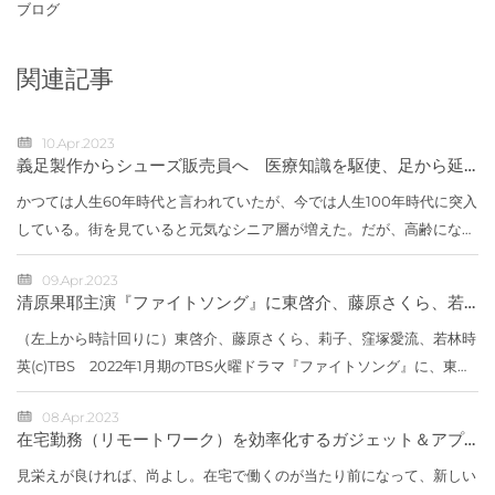
ブログ
関連記事
10.Apr.2023
義足製作からシューズ販売員へ 医療知識を駆使、足から延
ばす健康寿命 京王百貨店小川直子
かつては人生60年時代と言われていたが、今では人生100年時代に突入
している。街を見ていると元気なシニア層が増えた。だが、高齢になる
と足腰の強さが寿命にも直結してくるらしい。高齢者に限らず、少々歩
09.Apr.2023
きにくい...
清原果耶主演『ファイトソング』に東啓介、藤原さくら、若
林時英、窪塚愛流、莉子が出演
（左上から時計回りに）東啓介、藤原さくら、莉子、窪塚愛流、若林時
英(c)TBS 2022年1月期のTBS火曜ドラマ『ファイトソング』に、東啓
介、藤原さくら、若林時英、窪塚愛流、莉子が出演することが決定し
08.Apr.2023
た。【写真】...
在宅勤務（リモートワーク）を効率化するガジェット＆アプ
リ総まとめ
見栄えが良ければ、尚よし。在宅で働くのが当たり前になって、新しい