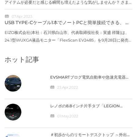
アイテムが必要だと感じる瞬間も増えたような気がしませんか？ さま
ざまなガジェットを徹底比較してオススメを提案してくれることで大人
07.Apr.2023
気の米国...
USB TYPE-Cケーブル1本でノートPCと簡単接続できる、 縦
に広いWUXGA解像度の24.1型モニターを発売
EIZO株式会社(本社：石川県白山市、代表取締役社長：実盛 祥隆)は、
24.1型WUXGA液晶モニター「FlexScan EV2485」を9月28日に発売し
ます。価格はオープン価格※です。※オープン価格の製品は標準価格を
定めていません。...
ホット記事
EVSMARTブログ電気自動車や急速充電器を
快適に 気になるトヨタの電気自動車
『BZ4X』／バッテリー残量の％表示なし
23.Apr.2022
【編集部】 人気記事 最近の投稿 カテゴリー
レノボの8.8インチ片手タブ「LEGION
Y700」完全スペック公開！【価格は4万円台
か】
01.May.2022
＃初歩からのリモートデスクトップ ～外出先