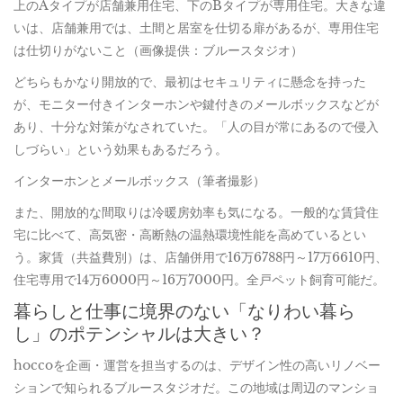
上のAタイプが店舗兼用住宅、下のBタイプが専用住宅。大きな違
いは、店舗兼用では、土間と居室を仕切る扉があるが、専用住宅
は仕切りがないこと（画像提供：ブルースタジオ）
どちらもかなり開放的で、最初はセキュリティに懸念を持った
が、モニター付きインターホンや鍵付きのメールボックスなどが
あり、十分な対策がなされていた。「人の目が常にあるので侵入
しづらい」という効果もあるだろう。
インターホンとメールボックス（筆者撮影）
また、開放的な間取りは冷暖房効率も気になる。一般的な賃貸住
宅に比べて、高気密・高断熱の温熱環境性能を高めているとい
う。家賃（共益費別）は、店舗併用で16万6788円～17万6610円、
住宅専用で14万6000円～16万7000円。全戸ペット飼育可能だ。
暮らしと仕事に境界のない「なりわい暮ら
し」のポテンシャルは大きい？
hoccoを企画・運営を担当するのは、デザイン性の高いリノベー
ションで知られるブルースタジオだ。この地域は周辺のマンショ