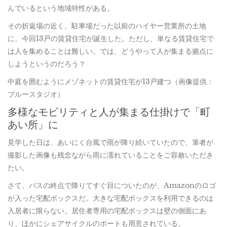
んでいるという地域特性がある。
その折返場の近く、駐車場だった以前のハイヤー営業所の土地
に、今回13戸の賃貸住宅が誕生した。ただし、単なる賃貸住宅で
は人を集めることは難しい。では、どうやって人が集まる拠点に
しようというのだろう？
中庭を囲むようにメゾネットの賃貸住宅が13戸建つ（画像提供：
ブルースタジオ）
多様なモビリティと人が集まる仕掛けで「町
あい所」に
見学した日は、あいにく台風で雨が降り続いていたので、筆者が
撮影した画像も残念ながら雨に濡れていることをご容赦いただき
たい。
さて、バスの終点で降りてすぐ目についたのが、Amazonのロゴ
が入った宅配ボックスだ。大きな宅配ボックスを利用できるのは
入居者に限らない。居住者専用の宅配ボックスは壁の側面にあ
り、ほかにシェアサイクルのポートも用意されている。