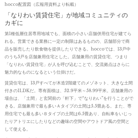
hocco配置図（広報用資料より転載）
「なりわい賃貸住宅」が地域コミュニティの
カギに
第1種低層住居専用地域でも、面積の小さい店舗併用住宅が建てら
れる。営業できる業務に一定の制限はあるものの、店舗部分で商
品を販売したり飲食物を提供したりできる。hoccoでは、13戸中
のうち5戸を店舗兼用住宅とした。店舗兼用の賃貸住宅、つまり
「なりわい賃貸住宅」が人を呼び込むことで、交流拠点はさらに
魅力的なものになるという仕掛けだ。
賃貸住宅は、13戸すべてが木造2階建てのメゾネット、大きな土間
付きの1LDKだ。専有面積は、52.9平米～58.99平米。店舗兼用の
場合は、「土間」と玄関前の「軒下」で“なりわい”を行うことがで
きる。店舗兼用で最も多いＡタイプの土間は5.5畳ある。また、専
用住宅でも最も多いＢタイプの土間は6.5畳あり、自転車をいじっ
たりアトリエにしたりなどの趣味の空間やアウトドア風の空間と
して使える。