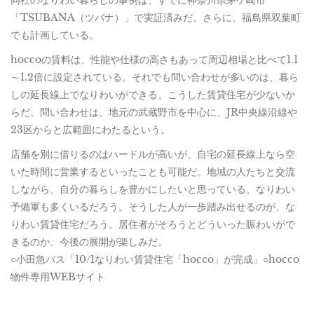
同社のなりわい暮らしの事例は、すでに神奈川県茅ケ崎市
「TSUBANA（ツバナ）」で実証済みだ。さらに、福島県双葉町
でも計画している。
hoccoの賃料は、性能や仕様の高さもあって周辺相場と比べて1.1
～1.2倍に設定されている。それでも問い合わせが多いのは、暮ら
しの延長線上でなりわいができる、こうした賃貸住宅が少ないか
らだ。問い合わせは、地元の武蔵野市を中心に、JR中央線沿線や
23区からと広範囲にわたるという。
店舗を別に借りるのはハードルが高いが、自宅の延長線上なら空
いた時間に営業するといったことも可能だ。地域の人たちと交流
しながら、自分の暮らしを豊かにしたいと思っている、なりわい
予備軍も多くいるだろう。そうした人が一歩踏み出せるのが、な
りわい賃貸住宅だろう。居住者がそろうとどういった賑わいがで
きるのか、今後の展開が楽しみだ。
○小田急バス「10/1なりわい賃貸住宅「hocco」が完成」○hocco
物件専用WEBサイト