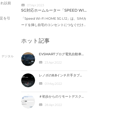
それ以前
07.Apr.2023
WANルーターを設置し、専用線やISDN、
。
5G対応ホームルーター「SPEED WI-
インターネット回線など物理回線の上に仮想
FI HOME」新製品、11月上旬に発売
が足を引
「Speed Wi-Fi HOME 5G L12」は、SIMカ
的なネットワークを...
ードを挿し自宅のコンセントにつなぐだけで
インターネットに接続できるホームルータ
ー。8月に発売したau初の5G対応ホームル
ホット記事
ーター「Speed Wi-Fi HOME 5G L11」に続
く新製品と...
EVSMARTブログ電気自動車
デジタル
や急速充電器を快適に 気にな
るトヨタの電気自動車
23.Apr.2022
『BZ4X』／バッテリー残量
の％表示なし【編集部】 人気
記事 最近の投稿 カテゴリー
レノボの8.8インチ片手タブ
「LEGION Y700」完全スペ
ック公開！【価格は4万円台
01.May.2022
か】
＃初歩からのリモートデスク
トップ ～外出先から自宅のパ
ソコンへ接続（IPV4）編
28.Apr.2022