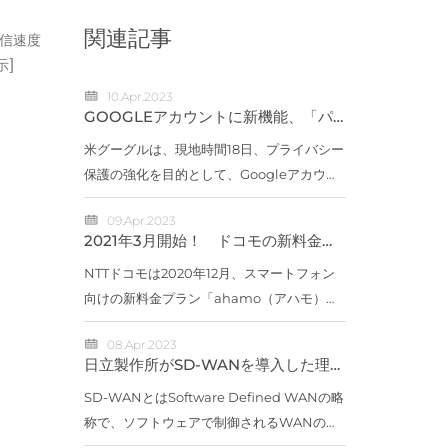
関連記事
通信速度
示]
10.Apr.2023
GOOGLEアカウントに新機能、「パ
スワードをワンタップで変更」など
米グーグルは、現地時間18日、プライバシー
保護の強化を目的として、Googleアカウン
トのセキュリティ向上を図る新機能を発表し
09.Apr.2023
た。「Quick Delete（クイック デリー
2021年3月開始！ ドコモの新料金
ト）」「Locked Folder（ロック フォルダ
「AHAMO（アハモ）」はどうお
得？ 【5つのポイント】でチェック
NTTドコモは2020年12月、スマートフォン
ー）」新...
向けの新料金プラン「ahamo（アハモ）」
を発表しました。「ahamo（アハモ）」の
08.Apr.2023
Webサイト（出典：ahamo）「スマホ料金
日立製作所がSD-WANを導入した理由
の値下げ」が取り沙汰される中に登場した
――2800拠点へ2～3年で展開
SD-WANとはSoftware Defined WANの略
ahamoとは、どの...
称で、ソフトウェアで制御されるWANのこ
とだ。SD-WANではそれぞれの拠点にSD-