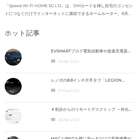
月上旬に発売
「Speed Wi-Fi HOME 5G L12」は、SIMカードを挿し自宅のコンセン
トにつなぐだけでインターネットに接続できるホームルーター。8月に
発売したau初の5G対応ホームルーター「Speed Wi-Fi HOME 5G
L11」に続く新製品と...
ホット記事
EVSMARTブログ電気自動車や急速充電器を
快適に 気になるトヨタの電気自動車
『BZ4X』／バッテリー残量の％表示なし
23.Apr.2022
【編集部】 人気記事 最近の投稿 カテゴリー
レノボの8.8インチ片手タブ「LEGION
Y700」完全スペック公開！【価格は4万円台
か】
01.May.2022
＃初歩からのリモートデスクトップ ～外出先
から自宅のパソコンへ接続（IPV4）編
28.Apr.2022
MACとIPADを横に並べるだけで直接連携が