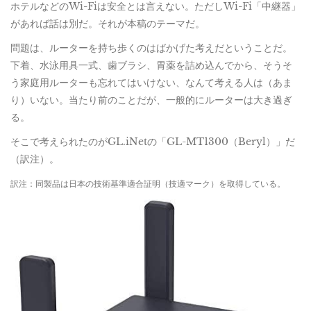
ホテルなどのWi-Fiは安全とは言えない。ただしWi-Fi「中継器」
があれば話は別だ。それが本稿のテーマだ。
問題は、ルーターを持ち歩くのはばかげた考えだということだ。
下着、水泳用具一式、歯ブラシ、胃薬を詰め込んでから、そうそ
う家庭用ルーターも忘れてはいけない、なんて考える人は（あま
り）いない。当たり前のことだが、一般的にルーターは大き過ぎ
る。
そこで考えられたのがGL.iNetの「GL-MT1300（Beryl）」だ
（訳注）。
訳注：同製品は日本の技術基準適合証明（技適マーク）を取得している。