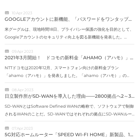
10.Apr.2023
GOOGLEアカウントに新機能、「パスワードをワンタップで
変更」など
米グーグルは、現地時間18日、プライバシー保護の強化を目的として、
Googleアカウントのセキュリティ向上を図る新機能を発表した。
「Quick Delete（クイック デリート）」「Locked Folder（ロック
09.Apr.2023
フォルダー）」新...
2021年3月開始！ ドコモの新料金「AHAMO（アハモ）」
はどうお得？ 【5つのポイント】でチェック
NTTドコモは2020年12月、スマートフォン向けの新料金プラン
「ahamo（アハモ）」を発表しました。「ahamo（アハモ）」の
Webサイト（出典：ahamo）「スマホ料金の値下げ」が取り沙汰され
08.Apr.2023
る中に登場したahamoとは、どの...
日立製作所がSD-WANを導入した理由――2800拠点へ2～3
年で展開
SD-WANとはSoftware Defined WANの略称で、ソフトウェアで制御
されるWANのことだ。SD-WANではそれぞれの拠点にSD-WANルー
ターを設置し、専用線やISDN、インターネット回線など物理回線の上
07.Apr.2023
に仮想的なネットワークを...
5G対応ホームルーター「SPEED WI-FI HOME」新製品、11