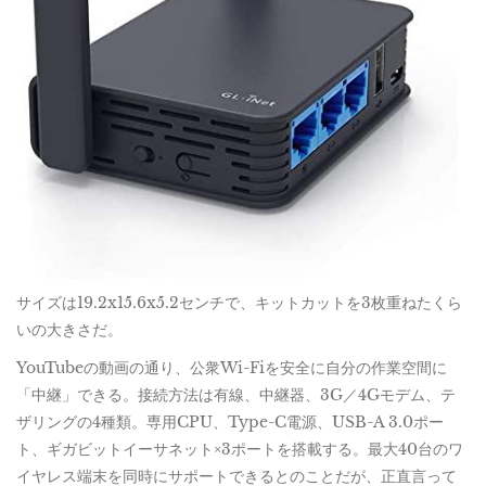
サイズは19.2x15.6x5.2センチで、キットカットを3枚重ねたくら
いの大きさだ。
YouTubeの動画の通り、公衆Wi-Fiを安全に自分の作業空間に
「中継」できる。接続方法は有線、中継器、3G／4Gモデム、テ
ザリングの4種類。専用CPU、Type-C電源、USB-A 3.0ポー
ト、ギガビットイーサネット×3ポートを搭載する。最大40台のワ
イヤレス端末を同時にサポートできるとのことだが、正直言って