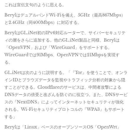
これは宣伝文句のように思える。
BerylはデュアルバンドWi-Fiを備え、5GHz（最高867Mbps）
と2.4GHz（同400Mbps）に対応する。
BerylはGL.iNet初のIPv6対応ルーターで、サイバーセキュリテ
ィの層をさらに追加する。他のGL.iNet製品と同様、Berylは
「OpenVPN」および「WireGuard」をサポートする。
WireGuardでは91Mbps、OpenVPNでは21Mbpsを実現す
る。
GL.iNetは次のように説明する。「『Tor』を使うことで、オンラ
インIDとブラウズデータを監視やトラフィック分析の対象から隠
すことができる。Cloudflareのサービスは、中間者攻撃による
DNSデータの傍受と改ざんを防ぐのに役立つ。また、DNSサービ
スの『NextDNS』によってインターネットセキュリティが強化
される。Wi-Fiセキュリティプロトコルの『WPA3』もサポート
する」
Berylは「Linux」ベースのオープンソースOS「OpenWrt」