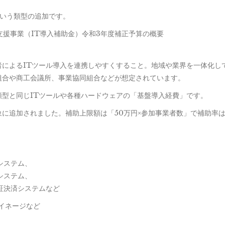
という類型の追加です。
入支援事業（IT導入補助金）令和3年度補正予算の概要
によるITツール導入を連携しやすくすること。地域や業界を一体化し
組合や商工会議所、事業協同組合などが想定されています。
型と同じITツールや各種ハードウェアの「基盤導入経費」です。
に追加されました。補助上限額は「50万円×参加事業者数」で補助率は
システム、
システム、
証決済システムなど
イネージなど