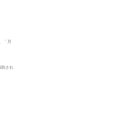
、「月
補助され