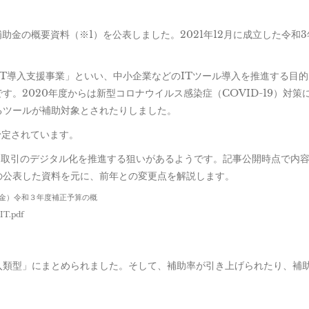
入補助金の概要資料（※1）を公表しました。2021年12月に成立した令和
IT導入支援事業」といい、中小企業などのITツール導入を推進する目
。2020年度からは新型コロナウイルス感染症（COVID-19）対策
るツールが補助対象とされたりしました。
予定されています。
業間取引のデジタル化を推進する狙いがあるようです。記事公開時点で内
の公表した資料を元に、前年との変更点を解説します。
助金）令和３年度補正予算の概
IT.pdf
入類型」にまとめられました。そして、補助率が引き上げられたり、補