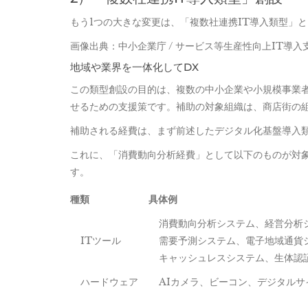
もう1つの大きな変更は、「複数社連携IT導入類型」
画像出典：中小企業庁 / サービス等生産性向上IT導
地域や業界を一体化してDX
この類型創設の目的は、複数の中小企業や小規模事業者
せるための支援策です。補助の対象組織は、商店街の
補助される経費は、まず前述したデジタル化基盤導入類
これに、「消費動向分析経費」として以下のものが対象
す。
種類
具体例
消費動向分析システム、経営分析
ITツール
需要予測システム、電子地域通貨
キャッシュレスシステム、生体認
ハードウェア
AIカメラ、ビーコン、デジタルサ