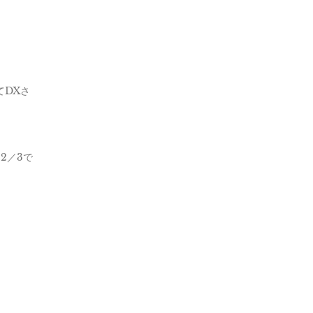
てDXさ
2／3で