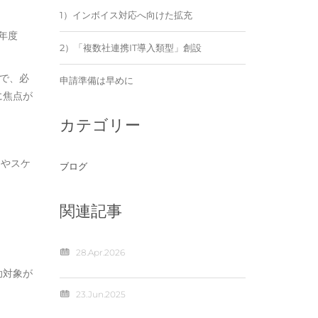
1）インボイス対応へ向けた拡充
3年度
2）「複数社連携IT導入類型」創設
的で、必
申請準備は早めに
に焦点が
カテゴリー
容やスケ
ブログ
関連記事
28.Apr.2026
助対象が
23.Jun.2025