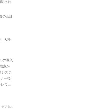
補助され
費の合計
が、大枠
ールの導入
、検索か
請システ
ミナー後
ワ...
デジタル