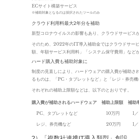
ECサイト構築サービス
※補助対象となるのは採択されたツールのみ
クラウド利用料最大2年分を補助
新型コロナウイルスの影響もあり、クラウドサービス
そのため、2022年のIT導入補助金ではクラウドサ
額、年額サービス利用料」「システム保守費用」など
ハード購入費も補助対象に
制度の見直しにより、ハードウェアの購入費が補助さ
るものは、「PC・タブレットなど」と「レジ・券売機
それぞれの補助上限額などは、以下のとおりです。
購入費が補助されるハードウェア
補助上限額
補助
PC、タブレットなど
10万円
1／
レジ、券売機など
20万円
1／
2）「複数社連携IT導入類型」創設