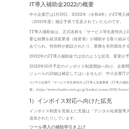
IT導入補助金2022の概要
中小企業庁は1月19日、2022年（令和4年）のIT導
（2021年度）補正予算で言及されていたものです。
IT導入補助金は、正式名称を「サービス等生産性向上
要な経費を経済産業省（経産省）が補助する取り組みです
あてられ、特別枠が創設されたり、業務を非対面化す
2022年のIT導入補助金では次のような拡充、変更が
2023年10月予定のインボイス制度開始へ向け、企
ジュールの詳細は確定してはいませんが、中小企業庁
※1 中小企業庁『サービス等生産性向上IT導入支援事業（IT導入補
要』,https://www.chusho.meti.go.jp/koukai/yosan/2021/hosei/
1）インボイス対応へ向けた拡充
インボイス制度を見据えた支援は「デジタル化基盤導
追加されたりしています。
ツール導入の補助率引き上げ