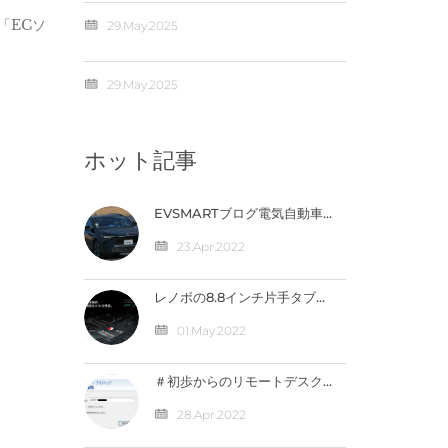
「ECソ
29.May.2025
29.May.2025
ホット記事
EVSMARTブログ電気自動車
や急速充電器を快適に 気にな
るトヨタの電気自動車
23.Apr.2022
『BZ4X』／バッテリー残量
の％表示なし【編集部】 人気
記事 最近の投稿 カテゴリー
レノボの8.8インチ片手タブ
「LEGION Y700」完全スペ
ック公開！【価格は4万円台
01.May.2022
か】
＃初歩からのリモートデスク
トップ ～外出先から自宅のパ
ソコンへ接続（IPV4）編
28.Apr.2022