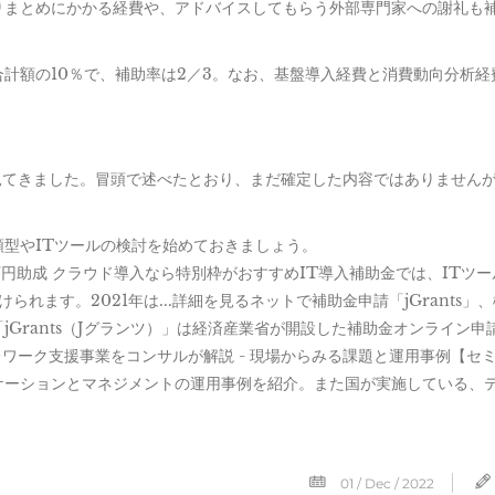
りまとめにかかる経費や、アドバイスしてもらう外部専門家への謝礼も
計額の10％で、補助率は2／3。なお、基盤導入経費と消費動向分析経
で見てきました。冒頭で述べたとおり、まだ確定した内容ではありません
型やITツールの検討を始めておきましょう。
0万円助成 クラウド導入なら特別枠がおすすめIT導入補助金では、ITツ
られます。2021年は...詳細を見るネットで補助金申請「jGrants」
Grants（Jグランツ）」は経済産業省が開設した補助金オンライン申
レワーク支援事業をコンサルが解説 - 現場からみる課題と運用事例【セ
ーションとマネジメントの運用事例を紹介。また国が実施している、テレ
01 / Dec / 2022