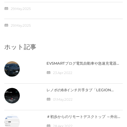
29.May.2025
29.May.2025
ホット記事
EVSMARTブログ電気自動車や急速充電器を
快適に 気になるトヨタの電気自動車
『BZ4X』／バッテリー残量の％表示なし
23.Apr.2022
【編集部】 人気記事 最近の投稿 カテゴリー
レノボの8.8インチ片手タブ「LEGION
Y700」完全スペック公開！【価格は4万円台
か】
01.May.2022
＃初歩からのリモートデスクトップ ～外出先
から自宅のパソコンへ接続（IPV4）編
28.Apr.2022