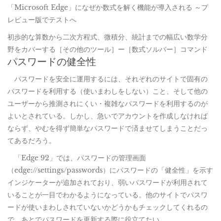
「Microsoft Edge」になぜか数式を解く機能が導入される ～プ
レビュー版でテストへ
初歩的な算数から二次方程式、微積分、統計までの幅広い数学分
野をカバーする［その他のツール］ー［数式ソルバー］コマンド
パスワードの健全性
パスワードを安全に運用するには、それぞれのサイトで固有の
パスワードを利用する（使いまわしをしない）こと、そして他の
ユーザーから推測されにくい・複雑なパスワードを利用するのが
よいとされている。しかし、急いでアカウントを作成しなければ
ならず、やむを得ず簡単なパスワードで済ませてしまうことだっ
てあるだろう。
「Edge 92」では、パスワードの管理画面
（edge://settings/passwords）にパスワードの「健全性」を示す
インジケーターが追加されており、弱いパスワードが利用されて
いることが一目でわかるようになっている。他のサイトでパスワ
ードが使いまわしされていないかどうかもチェックしてくれるの
で、あとでパスワードを更新する際に役立てたい。