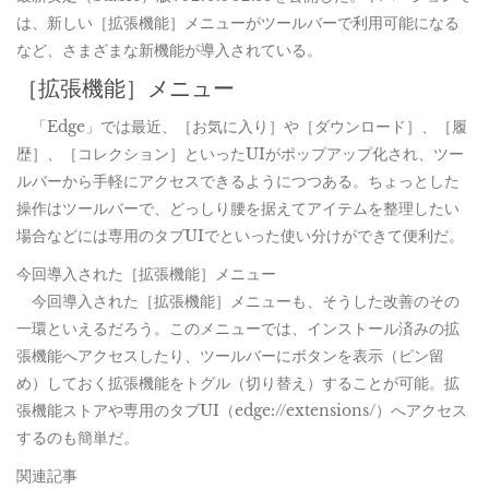
は、新しい［拡張機能］メニューがツールバーで利用可能になる
など、さまざまな新機能が導入されている。
［拡張機能］メニュー
「Edge」では最近、［お気に入り］や［ダウンロード］、［履
歴］、［コレクション］といったUIがポップアップ化され、ツー
ルバーから手軽にアクセスできるようにつつある。ちょっとした
操作はツールバーで、どっしり腰を据えてアイテムを整理したい
場合などには専用のタブUIでといった使い分けができて便利だ。
今回導入された［拡張機能］メニュー
今回導入された［拡張機能］メニューも、そうした改善のその
一環といえるだろう。このメニューでは、インストール済みの拡
張機能へアクセスしたり、ツールバーにボタンを表示（ピン留
め）しておく拡張機能をトグル（切り替え）することが可能。拡
張機能ストアや専用のタブUI（edge://extensions/）へアクセス
するのも簡単だ。
関連記事