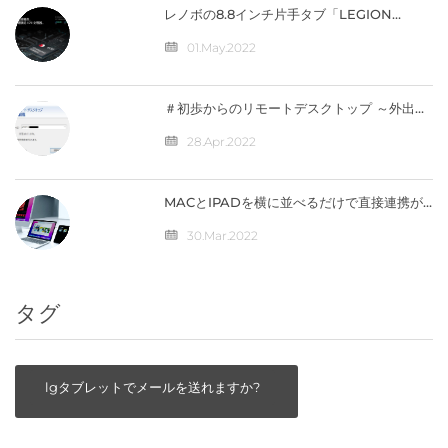
レノボの8.8インチ片手タブ「LEGION
Y700」完全スペック公開！【価格は4万円台
か】
01.May.2022
＃初歩からのリモートデスクトップ ～外出先
から自宅のパソコンへ接続（IPV4）編
28.Apr.2022
MACとIPADを横に並べるだけで直接連携が
可能になる「ユニバーサルコントロール」の
仕組みとは？
30.Mar.2022
タグ
lgタブレットでメールを送れますか?