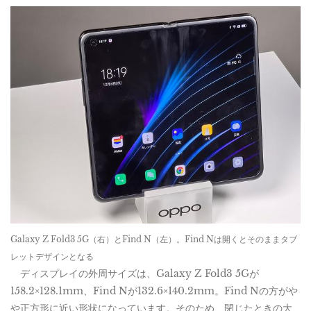
Galaxy Z Fold3 5G（右）とFind N（左）。Find Nは開くとそのままタブ
レットデザインとなる
ディスプレイの外周サイズは、Galaxy Z Fold3 5Gが
158.2×128.1mm、Find Nが132.6×140.2mm。Find Nの方がや
や正方形に近い形状になっています。そのため、閉じたときの大