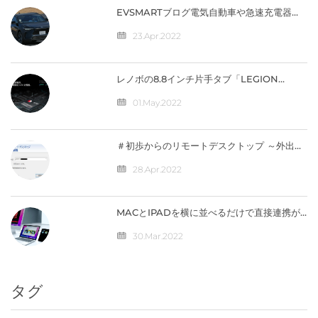
EVSMARTブログ電気自動車や急速充電器を
快適に 気になるトヨタの電気自動車
『BZ4X』／バッテリー残量の％表示なし
23.Apr.2022
【編集部】 人気記事 最近の投稿 カテゴリー
レノボの8.8インチ片手タブ「LEGION
Y700」完全スペック公開！【価格は4万円台
か】
01.May.2022
＃初歩からのリモートデスクトップ ～外出先
から自宅のパソコンへ接続（IPV4）編
28.Apr.2022
MACとIPADを横に並べるだけで直接連携が
可能になる「ユニバーサルコントロール」の
仕組みとは？
30.Mar.2022
タグ