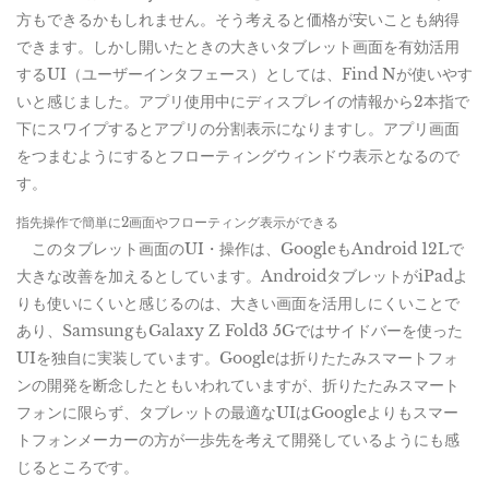
方もできるかもしれません。そう考えると価格が安いことも納得
できます。しかし開いたときの大きいタブレット画面を有効活用
するUI（ユーザーインタフェース）としては、Find Nが使いやす
いと感じました。アプリ使用中にディスプレイの情報から2本指で
下にスワイプするとアプリの分割表示になりますし。アプリ画面
をつまむようにするとフローティングウィンドウ表示となるので
す。
指先操作で簡単に2画面やフローティング表示ができる
このタブレット画面のUI・操作は、GoogleもAndroid 12Lで
大きな改善を加えるとしています。AndroidタブレットがiPadよ
りも使いにくいと感じるのは、大きい画面を活用しにくいことで
あり、SamsungもGalaxy Z Fold3 5Gではサイドバーを使った
UIを独自に実装しています。Googleは折りたたみスマートフォ
ンの開発を断念したともいわれていますが、折りたたみスマート
フォンに限らず、タブレットの最適なUIはGoogleよりもスマー
トフォンメーカーの方が一歩先を考えて開発しているようにも感
じるところです。