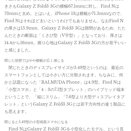
きさもGalaxy Z Fold3 5Gの横幅67.1mmに対し、Find Nは
73mmと太め。とはいえ、iPhone 13は横幅が71.5mmなので、
Find Nはそれほど太いというわけでもありません。なおFind N
の厚さは15.9mm、Galaxy Z Fold3 5Gは隙間があるため、たた
んだときの断面は「くさび型（V字型）」となっており、厚さは
14.4から16mm。握り心地はGalaxy Z Fold3 5Gの方が若干いい
と感じました。
閉じた状態ではやや横幅が広く感じる
閉じたときのディスプレイサイズが5.49型というのは、最近の
スマートフォンとしては小さい方に分類されます。ちなみに、何
かと話題になった「BALMUDA Phone」は4.9型。Find Nは
「小型スマホ」と「4：3の7.1型タブレット」のハイブリッド端末
ということで、「縦にスリム」「7.6型より大型ディスプレイタブ
レット」というGalaxy Z Fold3 5Gとは若干方向性の違う製品に
も思えます。
閉じると5.49型の小型画面スマホになる
Find NはGalaxy Z Fold3 5Gを小型化したモデル、という見