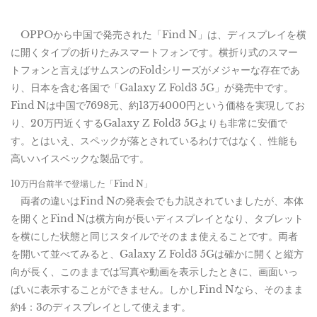
OPPOから中国で発売された「Find N」は、ディスプレイを横
に開くタイプの折りたみスマートフォンです。横折り式のスマー
トフォンと言えばサムスンのFoldシリーズがメジャーな存在であ
り、日本を含む各国で「Galaxy Z Fold3 5G」が発売中です。
Find Nは中国で7698元、約13万4000円という価格を実現してお
り、20万円近くするGalaxy Z Fold3 5Gよりも非常に安価で
す。とはいえ、スペックが落とされているわけではなく、性能も
高いハイスペックな製品です。
10万円台前半で登場した「Find N」
両者の違いはFind Nの発表会でも力説されていましたが、本体
を開くとFind Nは横方向が長いディスプレイとなり、タブレット
を横にした状態と同じスタイルでそのまま使えることです。両者
を開いて並べてみると、Galaxy Z Fold3 5Gは確かに開くと縦方
向が長く、このままでは写真や動画を表示したときに、画面いっ
ぱいに表示することができません。しかしFind Nなら、そのまま
約4：3のディスプレイとして使えます。