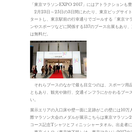
「東京マラソンEXPO 2017」にはアトラクションも
2月23日～25日の3日間にわたり、東京ビッグサイト
タートし、東京駅前の行幸通りでゴールする「東京マラ
ンやスポーツなどに関係する137のブース出展もあり
は無料だ。
それらブースのなかで最も目立つのは、スポーツ用品
ともあり、観光や旅行、交通インフラにかかわるブー
い。
展示エリアの入口床や壁一面に足跡がこの壁には10万
際マラソン大会のメダルが展示こちらは東京マラソン20
コース記念Tシャツとフィニッシャータオル。出走者