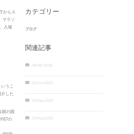
カテゴリー
都庁からス
、マラソ
。入場
ブログ
関連記事
28.Apr.2026
23.Jun.2025
というこ
紹介した
29.May.2025
各国の国
29.May.2025
017の