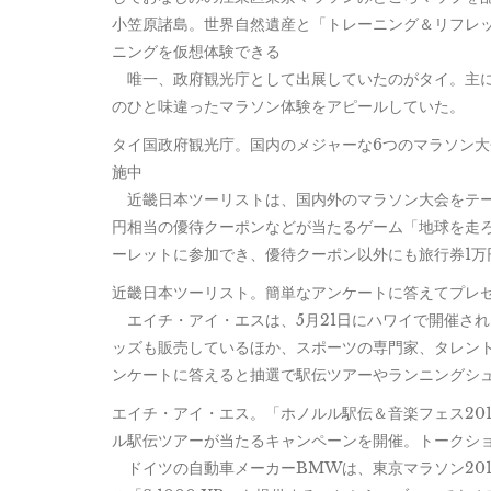
小笠原諸島。世界自然遺産と「トレーニング＆リフレ
ニングを仮想体験できる
唯一、政府観光庁として出展していたのがタイ。主に
のひと味違ったマラソン体験をアピールしていた。
タイ国政府観光庁。国内のメジャーな6つのマラソン大
施中
近畿日本ツーリストは、国内外のマラソン大会をテー
円相当の優待クーポンなどが当たるゲーム「地球を走
ーレットに参加でき、優待クーポン以外にも旅行券1
近畿日本ツーリスト。簡単なアンケートに答えてプレ
エイチ・アイ・エスは、5月21日にハワイで開催され
ッズも販売しているほか、スポーツの専門家、タレン
ンケートに答えると抽選で駅伝ツアーやランニングシ
エイチ・アイ・エス。「ホノルル駅伝＆音楽フェス20
ル駅伝ツアーが当たるキャンペーンを開催。トークシ
ドイツの自動車メーカーBMWは、東京マラソン201