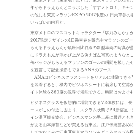
東京メトロ（東京地下鉄）は、東京マラソン2017の
年からドラえもんとコラボした「すすメトロ！」キャ
の他にも東京マラソンEXPO 2017限定の1日乗車
いっぱいの内容だ。
東京メトロのマスコットキャラクター「駅乃みちか」
2017限定デザインの1日乗車券を販売中マラソンの
らえるドラえもんが鎮座日比谷線の新型車両の写真が
にドラえもんが浮かび上がる例えば左写真のようなと
缶バッジがもらえるマラソンのゴールの瞬間を模したセ
を宣言して記念撮影もできるANAのブース
ANAはビジネスクラスシートをリアルに体験できる
を装着すると、機内でビジネスシートに着席して空港
イト体験を360度の視界で堪能できる。時間はおよそ
ビジネスクラスを仮想的に堪能できるVR体験には、
ースがこの付近に固まり、スクラム状態でPR新宿区
イン港区観光協会。ビジネスマンの手土産に最適とも
がある山本海苔などが買える台東区。江戸伝統芸あめ細
しでおなじみの江東区東京マラソンみどころマップを