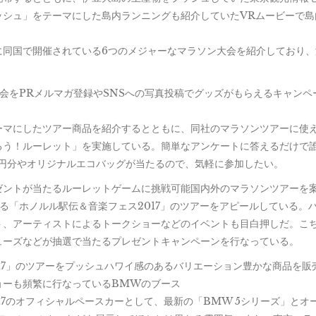
ッシュ」をテーマにした島内ランニングも紹介していたVRムービーで島
同国で開催されている6つのメジャーなマラソン大会を紹介しており、
会をPRメルマガ登録やSNSへの写真投稿でグッズがもらえるキャンペ
マにしたツアー商品を紹介するとともに、同社のマラソンツアーに使え
ろう！ルーレット」を実施している。簡単なアンケートに答えるだけで
万円分やオリジナルエコバッグが当たるので、気軽に参加したい。
ゼントが当たるルーレットゲームに挑戦可能国内外のマラソンツアーを
る「ホノルル駅伝＆音楽フェス2017」のツアーをアピールしている。
ト、アーティストによるトークショーなどのイベントも目白押しだ。こ
ューズなどが抽選で当たるプレゼントキャンペーンを行なっている。
17」のツアーをプッシュハワイ感のあるバリエーション豊かな商品を販
ョーも頻繁に行なっているBMWのブース
7のオフィシャルペースカーとして、最新の「BMW 5シリーズ」とオ