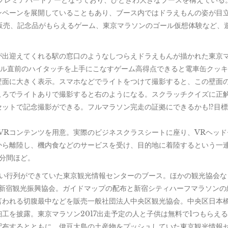
プレミアパートナーとなっており、ひときわ大きなブースを構えている。
ンペーンを展開していることもあり、ブース内ではドラえもんの姿が目
券の販売、記念品がもらえるゲーム、東京マラソンのゴール仮想体験など、
が出迎えてくれる駅の窓口のようなしつらえドラえもんが描かれた東京
ゴール直前のハイタッチを上手にこなすゲーム高得点できると電車缶クッ
壁面に大きく表示。スマホなどでライトをつけて撮影すると、この壁面
ころでライトありで撮影すると右のようになる。スクラッチクイズに正
ットで記念撮影ができる。フルマラソン完走の証拠にできるかも!?目
VRコンテンツを用意。実際のビジネスクラスシートに座り、VRヘッド
から離陸し、機内食などのサービスを受け、目的地に着陸するという一
4分間ほど。
長い行列ができていた東京観光情報センターのブース。ほかの観光協会な
・新宿観光振興協会。ガイドマップの配布と新宿シティハーフマラソンの
言われる切腹最中などを販売一般社団法人中央区観光協会。中央区日本
工を披露。東京マラソン2017出走予定の人と子供は無料で1つもらえ
配布するとともに、伊豆大島の土産物をプッシュしていた東京観光情報