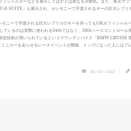
もオフィシャルカーなどを展示してほかとは異なる雰囲気。また、東京マラ
 i3 SUITE」も展示され、セレモニーで手渡されるキーの巨大レプリ
E」セレモニーで手渡される巨大レプリカのキーを持ってもOKオフィシャル
ているのは実際に使われる540iではなく、530iペースコントロール
製造技術が用いられているというマウンテンバイク「BMW CRUISE B
たミニカーを走らせるレースイベントが開催。トップになった人にはプ
26 / Oct / 2022