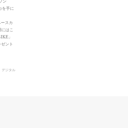
ソン
カを手に
ペースカ
用にはこ
IKE」
レゼント
デジタル