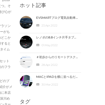
2016
ホット記事
立つ。そ
遊び心が
EVSMARTブログ電気自動車
や急速充電器を快適に 気にな
るトヨタの電気自動車
マラソン
23.Apr.2022
『BZ4X』／バッテリー残量
キーがも
の％表示なし【編集部】 人気
記事 最近の投稿 カテゴリー
のどこか
レノボの8.8インチ片手タブ
「LEGION Y700」完全スペ
解すると
ック公開！【価格は4万円台
01.May.2022
か】
標タイム
＃初歩からのリモートデスク
トップ ～外出先から自宅のパ
セット
ソコンへ接続（IPV4）編
28.Apr.2022
連のフラ
MACとIPADを横に並べるだ
けで直接連携が可能になる
どのブ
「ユニバーサルコントロー
30.Mar.2022
紹介がメ
ル」の仕組みとは？
橋に本店
る深川め
タグ
センター