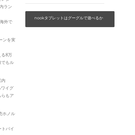
内ラン
nookタブレットはグーグルで遊べるか
海外で
ーンを実
る8万
誰でもル
案内
ハワイグ
ちらもア
売ホノル
ートバイ