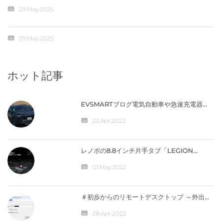
29.May.2025
29.May.2025
ホット記事
EVSMARTブログ電気自動車や急速充電器を
快適に 気になるトヨタの電気自動車
『BZ4X』／バッテリー残量の％表示なし
23.Apr.2022
【編集部】 人気記事 最近の投稿 カテゴリー
レノボの8.8インチ片手タブ「LEGION
Y700」完全スペック公開！【価格は4万円台
か】
01.May.2022
＃初歩からのリモートデスクトップ ～外出先
から自宅のパソコンへ接続（IPV4）編
28.Apr.2022