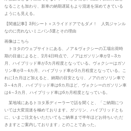
なることも加わり、新車の納期遅延もより混迷を深めてきている
ようにも見える。
【関連記事】3列シート＋スライドドアでもダメ！ 人気ジャンル
なのに売れないミニバン5選とその理由
画像はこちら
トヨタのウェブサイトにある、ノア＆ヴォクシーの工場出荷時
期の目途によると、2月4日時点で、ノアはガソリン車が2～3カ
月、ハイブリッド車が5カ月程度となっている。ヴォクシーはガソ
リン車が3～4カ月、ハイブリッド車が5カ月程度となっている。こ
れに1カ月ほど加えると、納期の目安となり、ノアのガソリン車で
3～4カ月、ハイブリッド車は6カ月ほど、ヴォクシーのガソリン車
は4～5カ月、ハイブリッド車は6カ月程度となっている。
某地域にあるトヨタ系ディーラーで話を聞くと、「ご納期につ
いては大変混迷を極めております。ガソリン、ハイブリッドとも
に、いまご注文をいただいてもご納車まで半年ほどお待ちいただ
きますとご案内しております」とのことであった。