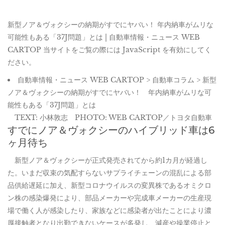
新型ノア＆ヴォクシーの納期がすでにヤバい！ 年内納車がムリな
可能性もある「37J問題」とは | 自動車情報・ニュース WEB
CARTOP 当サイトをご覧の際には JavaScript を有効にしてく
ださい。
自動車情報・ニュース WEB CARTOP > 自動車コラム > 新型
ノア＆ヴォクシーの納期がすでにヤバい！ 年内納車がムリな可
能性もある「37J問題」とは
TEXT: 小林敦志 PHOTO: WEB CARTOP／トヨタ自動車
すでにノア＆ヴォクシーのハイブリッド車は6
ヶ月待ち
新型ノア＆ヴォクシーが正式発売されてから約1カ月が経過し
た。いまだ収束の気配すらないサプライチェーンの混乱による部
品供給遅延に加え、新型コロナウイルスの変異株であるオミクロ
ン株の感染爆発により、部品メーカーや完成車メーカーの生産現
場で働く人が感染したり、家族などに感染者が出たことにより濃
厚接触者となり出勤できないケースが多発し、減産や操業停止と