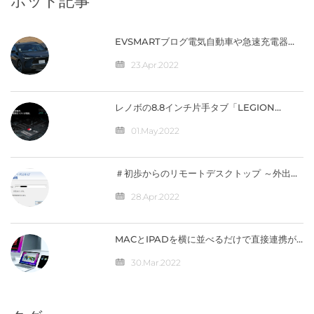
ホット記事
EVSMARTブログ電気自動車や急速充電器を
快適に 気になるトヨタの電気自動車
『BZ4X』／バッテリー残量の％表示なし
23.Apr.2022
【編集部】 人気記事 最近の投稿 カテゴリー
レノボの8.8インチ片手タブ「LEGION
Y700」完全スペック公開！【価格は4万円台
か】
01.May.2022
＃初歩からのリモートデスクトップ ～外出先
から自宅のパソコンへ接続（IPV4）編
28.Apr.2022
MACとIPADを横に並べるだけで直接連携が
可能になる「ユニバーサルコントロール」の
仕組みとは？
30.Mar.2022