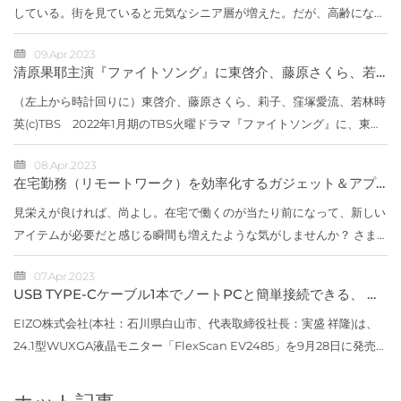
している。街を見ていると元気なシニア層が増えた。だが、高齢になる
と足腰の強さが寿命にも直結してくるらしい。高齢者に限らず、少々歩
09.Apr.2023
きにくい...
清原果耶主演『ファイトソング』に東啓介、藤原さくら、若
林時英、窪塚愛流、莉子が出演
（左上から時計回りに）東啓介、藤原さくら、莉子、窪塚愛流、若林時
英(c)TBS 2022年1月期のTBS火曜ドラマ『ファイトソング』に、東啓
介、藤原さくら、若林時英、窪塚愛流、莉子が出演することが決定し
08.Apr.2023
た。【写真】...
在宅勤務（リモートワーク）を効率化するガジェット＆アプ
リ総まとめ
見栄えが良ければ、尚よし。在宅で働くのが当たり前になって、新しい
アイテムが必要だと感じる瞬間も増えたような気がしませんか？ さま
ざまなガジェットを徹底比較してオススメを提案してくれることで大人
07.Apr.2023
気の米国...
USB TYPE-Cケーブル1本でノートPCと簡単接続できる、 縦
に広いWUXGA解像度の24.1型モニターを発売
EIZO株式会社(本社：石川県白山市、代表取締役社長：実盛 祥隆)は、
24.1型WUXGA液晶モニター「FlexScan EV2485」を9月28日に発売し
ます。価格はオープン価格※です。※オープン価格の製品は標準価格を
定めていません。...