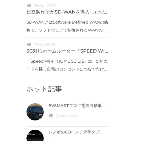
08.Apr.2023
Webサイト（出典：ahamo）「スマホ料金
日立製作所がSD-WANを導入した理由
の値下げ」が取り沙汰される中に登場した
――2800拠点へ2～3年で展開
SD-WANとはSoftware Defined WANの略
ahamoとは、どの...
称で、ソフトウェアで制御されるWANのこ
とだ。SD-WANではそれぞれの拠点にSD-
07.Apr.2023
WANルーターを設置し、専用線やISDN、
5G対応ホームルーター「SPEED WI-
インターネット回線など物理回線の上に仮想
FI HOME」新製品、11月上旬に発売
「Speed Wi-Fi HOME 5G L12」は、SIMカ
的なネットワークを...
ードを挿し自宅のコンセントにつなぐだけで
インターネットに接続できるホームルータ
ー。8月に発売したau初の5G対応ホームル
ホット記事
ーター「Speed Wi-Fi HOME 5G L11」に続
く新製品と...
EVSMARTブログ電気自動車
や急速充電器を快適に 気にな
るトヨタの電気自動車
23.Apr.2022
『BZ4X』／バッテリー残量
の％表示なし【編集部】 人気
記事 最近の投稿 カテゴリー
レノボの8.8インチ片手タブ
「LEGION Y700」完全スペ