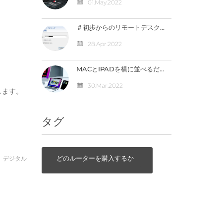
ック公開！【価格は4万円台
01.May.2022
か】
＃初歩からのリモートデスク
トップ ～外出先から自宅のパ
ソコンへ接続（IPV4）編
28.Apr.2022
MACとIPADを横に並べるだ
けで直接連携が可能になる
「ユニバーサルコントロー
30.Mar.2022
します。
ル」の仕組みとは？
タグ
どのルーターを購入するか
デジタル