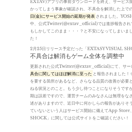
EXTAV)アプリの事前ダウンロードを終え、サービ
かってしまう事象が確認され、不具合を解消した上で
日(金)にサービス開始の延期が発表
されました。YOS
中、公式Twitter(@extav_official)では
もしかしてこのまま・・・？と不安になってしまいましたが
た！
2月25日リリース予定だった「EXTASY VISUA
不具合は解消もゲーム全体を調整中
更新された公式Twitter(@extav_officia
具合に関してはほぼ解消に至った
と報告されました！
を要する箇所があるなど、さらなる品質の改善が必要
ねる状況とのこと。もう少し待つことになりそうですが、
期は誤差ですので、運営チームのみなさんは無理をな
述がありますので、近日中に何かしらの報告がありそ
ていないという人はサービス開始に備えてApp Store、G
SHOCK」に関しては公式サイトをご確認ください！