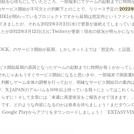
ス開始を心待ちにしていたところ、一部端末にてゲームの起動までに時間
のサービス開始が不可欠との判断下とのことで、リリース予定の
2022
HIKIが関わっているプロジェクトですから延期は想定内というファン
進捗報告されてきましたが、それも2022年3月2日(水)で更新が途絶えてしまって
2022年3月12日(土)にTwitterが更新！現在の状況が明らかにな
L SHOCK」のサービス開始が延期。しかしネット上では「想定内」と話題
l)にて、サービス開始延期の原因となったゲームの起動までに時間が長くかかって
それじゃあもうすぐサービス開始になると思いきや、一部端末で画面遷
と判断しゲーム全体の調整を行っており、明確なサービス開始日の案内
X JAPANのアルバムを10年以上待っている我々にとってはこれく
さらずに！そして文章には「来週に再度状況をご報告させて頂きます。
うです。どのような内容になるのかは発表を待ちましょう！まだダウン
oogle Playからアプリをダウンロードしましょう！「EXTASY VIS