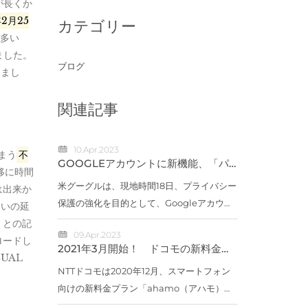
が長くか
年2月25
カテゴリー
も多い
いました。
ブログ
りまし
関連記事
。
10.Apr.2023
しまう
不
GOOGLEアカウントに新機能、「パ
移に時間
スワードをワンタップで変更」など
米グーグルは、現地時間18日、プライバシー
は出来か
保護の強化を目的として、Googleアカウン
らいの延
トのセキュリティ向上を図る新機能を発表し
」との記
09.Apr.2023
た。「Quick Delete（クイック デリー
ロードし
2021年3月開始！ ドコモの新料金
ト）」「Locked Folder（ロック フォルダ
UAL
「AHAMO（アハモ）」はどうお
得？ 【5つのポイント】でチェック
NTTドコモは2020年12月、スマートフォン
ー）」新...
向けの新料金プラン「ahamo（アハモ）」
を発表しました。「ahamo（アハモ）」の