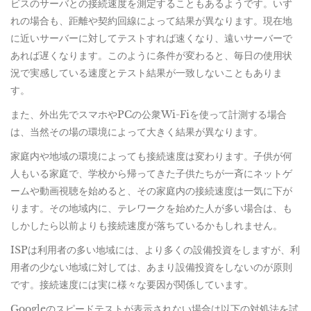
ビスのサーバとの接続速度を測定することもあるようです。いず
れの場合も、距離や契約回線によって結果が異なります。現在地
に近いサーバーに対してテストすれば速くなり、遠いサーバーで
あれば遅くなります。このように条件が変わると、毎日の使用状
況で実感している速度とテスト結果が一致しないこともありま
す。
また、外出先でスマホやPCの公衆Wi-Fiを使って計測する場合
は、当然その場の環境によって大きく結果が異なります。
家庭内や地域の環境によっても接続速度は変わります。子供が何
人もいる家庭で、学校から帰ってきた子供たちが一斉にネットゲ
ームや動画視聴を始めると、その家庭内の接続速度は一気に下が
ります。その地域内に、テレワークを始めた人が多い場合は、も
しかしたら以前よりも接続速度が落ちているかもしれません。
ISPは利用者の多い地域には、より多くの設備投資をしますが、利
用者の少ない地域に対しては、あまり設備投資をしないのが原則
です。接続速度には実に様々な要因が関係しています。
Googleのスピードテストが表示されない場合は以下の対処法を試