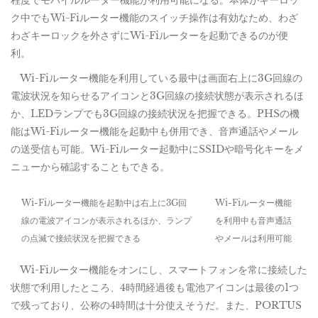
程度でモバイルルーター機能が利用可能になる。本体がキーロッ
ク中でもWi-Fiルーター機能のスイッチ操作は有効なため、わざ
わざキーロックを外さずにWi-Fiルーターを起動できるのが便
利。
Wi-Fiルーター機能を利用している最中は画面右上に3G回線の
電波状況を知らせるアイコンと3G回線の接続状態が表示されるほ
か、LEDランプでも3G回線の接続状況を把握できる。PHSの機
能はWi-Fiルーター機能を起動中も併用でき、音声通話やメール
の送受信も可能。Wi-Fiルーター起動中にSSIDや暗号化キーをメ
ニューから確認することもできる。
Wi-Fiルーター機能を起動中は右上に3G回
Wi-Fiルーター機能
線の電波アイコンが表示されるほか、ランプ
を利用中も音声通話
の点滅で接続状況を把握できる
やメールは利用可能
Wi-Fiルーター機能をオンにし、スマートフォンを常に接続した
状態で利用したところ、4時間経過後も電池アイコンは最後の1つ
で残っており、公称の4時間は十分使えそうだ。また、PORTUS