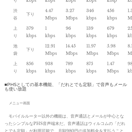
り
kbps
kbps
kbps
kbps
kbsp
k
渋
4.47
3.27
346
456
1.
下り
谷
Mbps
Mbps
kbps
kbps
M
上
379
1
96
139
679
2
り
kbps
kbps
kbps
kbps
kbps
k
池
12.91
14.45
11.97
5.98
8.
下り
袋
Mbps
Mbps
Mbps
Mbps
M
上
856
938
789
875
1.47
9
り
kbps
kbps
kbps
kbps
Mbps
k
■PHSとしての基本機能、「だれとでも定額」で音声もメール
も使い放題
メニュー画面
モバイルルーター以外の機能は、音声通話とメールが中心とな
ったシンプルなPHS音声端末だ。音声通話はウィルコムの「だれ
とでも定額」が利用可能で、月額980円の追加料金を支払うこと