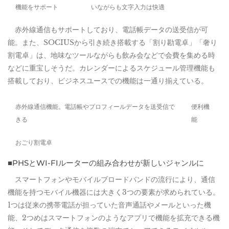
機能をサポート
いながらも文字入力は快適
赤外線通信もサポートしており、電話帳データの送受信が可
能。また、SOCIUSから引き続き搭載する「割り勘電卓」「奢り
割電卓」は、地味なツールながらも飲み会などで会費を集める時
などに重宝しそうだ。カレンダーによるスケジュール管理機能も
搭載しており、ビジネスユースでの機能は一通り揃えている。
赤外線通信機能。電話帳やプロフィールデータを送受信で
便利機
きる
能
おごり割電卓
■PHSとWI-FIルーターの組み合わせが新しいジャンルに
スマートフォンやモバイルブロードバンドの流行により、通信
機能を持つモバイル機器には大きく3つの要素が求められている。
1つは従来の携帯電話が担っていた音声通話やメールといった機
能、2つめはスマートフォンのようなアプリで機能を拡充できる機