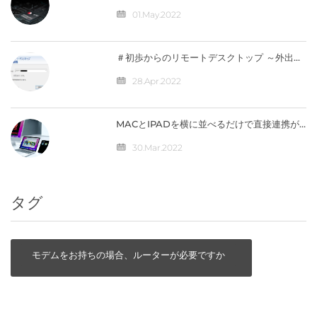
Y700」完全スペック公開！【価格は4万円台
か】
01.May.2022
＃初歩からのリモートデスクトップ ～外出先
から自宅のパソコンへ接続（IPV4）編
28.Apr.2022
MACとIPADを横に並べるだけで直接連携が
可能になる「ユニバーサルコントロール」の
仕組みとは？
30.Mar.2022
タグ
モデムをお持ちの場合、ルーターが必要ですか