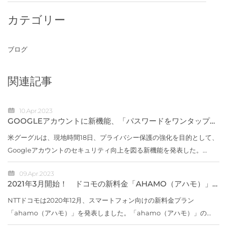
カテゴリー
ブログ
関連記事
10.Apr.2023
GOOGLEアカウントに新機能、「パスワードをワンタップで
変更」など
米グーグルは、現地時間18日、プライバシー保護の強化を目的として、
Googleアカウントのセキュリティ向上を図る新機能を発表した。
「Quick Delete（クイック デリート）」「Locked Folder（ロック
09.Apr.2023
フォルダー）」新...
2021年3月開始！ ドコモの新料金「AHAMO（アハモ）」
はどうお得？ 【5つのポイント】でチェック
NTTドコモは2020年12月、スマートフォン向けの新料金プラン
「ahamo（アハモ）」を発表しました。「ahamo（アハモ）」の
Webサイト（出典：ahamo）「スマホ料金の値下げ」が取り沙汰され