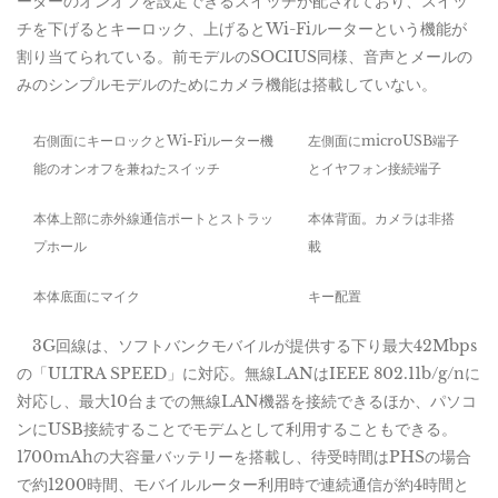
ーターのオンオフを設定できるスイッチが配されており、スイッ
チを下げるとキーロック、上げるとWi-Fiルーターという機能が
割り当てられている。前モデルのSOCIUS同様、音声とメールの
みのシンプルモデルのためにカメラ機能は搭載していない。
右側面にキーロックとWi-Fiルーター機
左側面にmicroUSB端子
能のオンオフを兼ねたスイッチ
とイヤフォン接続端子
本体上部に赤外線通信ポートとストラッ
本体背面。カメラは非搭
プホール
載
本体底面にマイク
キー配置
3G回線は、ソフトバンクモバイルが提供する下り最大42Mbps
の「ULTRA SPEED」に対応。無線LANはIEEE 802.11b/g/nに
対応し、最大10台までの無線LAN機器を接続できるほか、パソコ
ンにUSB接続することでモデムとして利用することもできる。
1700mAhの大容量バッテリーを搭載し、待受時間はPHSの場合
で約1200時間、モバイルルーター利用時で連続通信が約4時間と