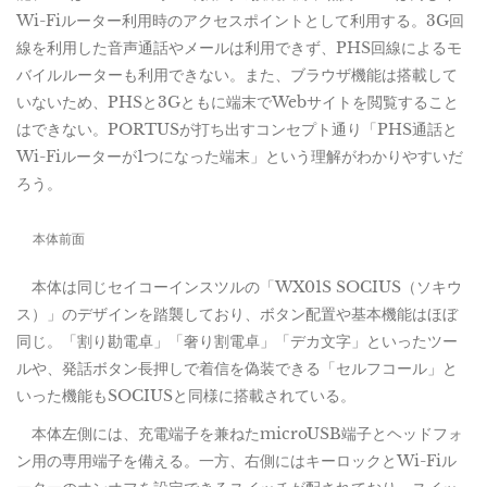
Wi-Fiルーター利用時のアクセスポイントとして利用する。3G回
線を利用した音声通話やメールは利用できず、PHS回線によるモ
バイルルーターも利用できない。また、ブラウザ機能は搭載して
いないため、PHSと3Gともに端末でWebサイトを閲覧すること
はできない。PORTUSが打ち出すコンセプト通り「PHS通話と
Wi-Fiルーターが1つになった端末」という理解がわかりやすいだ
ろう。
本体前面
本体は同じセイコーインスツルの「WX01S SOCIUS（ソキウ
ス）」のデザインを踏襲しており、ボタン配置や基本機能はほぼ
同じ。「割り勘電卓」「奢り割電卓」「デカ文字」といったツー
ルや、発話ボタン長押しで着信を偽装できる「セルフコール」と
いった機能もSOCIUSと同様に搭載されている。
本体左側には、充電端子を兼ねたmicroUSB端子とヘッドフォ
ン用の専用端子を備える。一方、右側にはキーロックとWi-Fiル