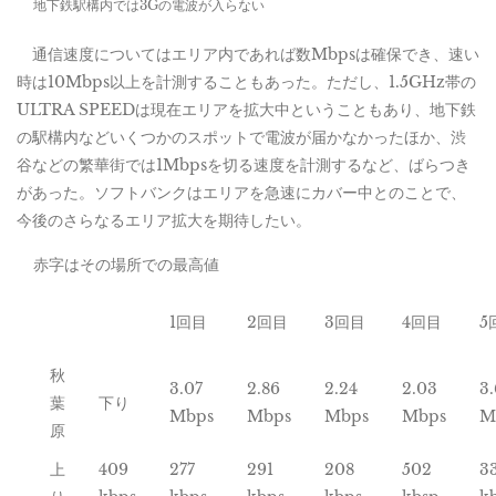
地下鉄駅構内では3Gの電波が入らない
通信速度についてはエリア内であれば数Mbpsは確保でき、速い
時は10Mbps以上を計測することもあった。ただし、1.5GHz帯の
ULTRA SPEEDは現在エリアを拡大中ということもあり、地下鉄
の駅構内などいくつかのスポットで電波が届かなかったほか、渋
谷などの繁華街では1Mbpsを切る速度を計測するなど、ばらつき
があった。ソフトバンクはエリアを急速にカバー中とのことで、
今後のさらなるエリア拡大を期待したい。
赤字はその場所での最高値
1回目
2回目
3回目
4回目
5
秋
3.07
2.86
2.24
2.03
3
葉
下り
Mbps
Mbps
Mbps
Mbps
M
原
上
409
277
291
208
502
3