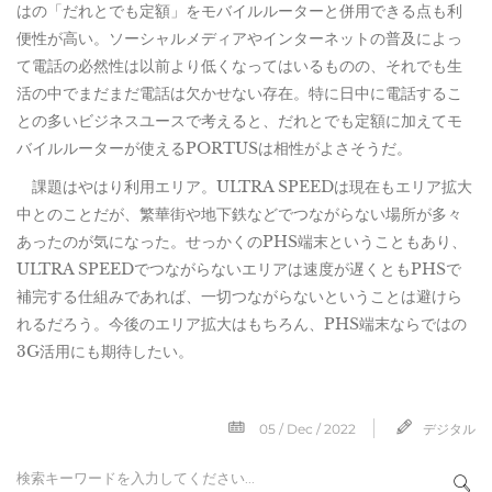
はの「だれとでも定額」をモバイルルーターと併用できる点も利
便性が高い。ソーシャルメディアやインターネットの普及によっ
て電話の必然性は以前より低くなってはいるものの、それでも生
活の中でまだまだ電話は欠かせない存在。特に日中に電話するこ
との多いビジネスユースで考えると、だれとでも定額に加えてモ
バイルルーターが使えるPORTUSは相性がよさそうだ。
課題はやはり利用エリア。ULTRA SPEEDは現在もエリア拡大
中とのことだが、繁華街や地下鉄などでつながらない場所が多々
あったのが気になった。せっかくのPHS端末ということもあり、
ULTRA SPEEDでつながらないエリアは速度が遅くともPHSで
補完する仕組みであれば、一切つながらないということは避けら
れるだろう。今後のエリア拡大はもちろん、PHS端末ならではの
3G活用にも期待したい。
05 / Dec / 2022
デジタル