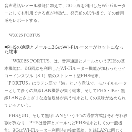
音声通話やメール機能に加えて、3G回線を利用したWi-Fiルータ
ーとしても利用できる点が特徴だ。発売前の試作機で、その使用
感をレポートする。
WX02S PORTUS
■PHSの通話とメールに3GのWI-FIルーターがセットになっ
た端末
「WX02S PORTUS」は、音声通話とメールというPHSの基
本機能に、3G回線を利用したWi-Fiルーター機能が加わったセイ
コーインスツル（SII）製のストレート型PHS端末。
「PORTUS」はラテン語で「港」という意味で、モバイルルータ
ーとして多くの無線LAN機器が集う端末、そしてPHS・3G・無
線LANとさまざまな通信規格が集う端末としての意味が込められ
ているという。
PHSと3G、そして無線LANという3つの通信方式はそれぞれ役
割が異なり、PHSは音声とメールなどPHS端末としての一般機
能、3GはWi-Fiルーター利用時の接続回線、無線LANは同じく