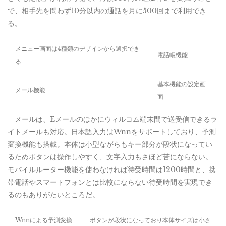
で、相手先を問わず10分以内の通話を月に500回まで利用でき
る。
メニュー画面は4種類のデザインから選択でき
電話帳機能
る
基本機能の設定画
メール機能
面
メールは、Eメールのほかにウィルコム端末間で送受信できるラ
イトメールも対応。日本語入力はWnnをサポートしており、予測
変換機能も搭載。本体は小型ながらもキー部分が段状になってい
るためボタンは操作しやすく、文字入力もさほど苦にならない。
モバイルルーター機能を使わなければ待受時間は1200時間と、携
帯電話やスマートフォンとは比較にならない待受時間を実現でき
るのもありがたいところだ。
Wnnによる予測変換
ボタンが段状になっており本体サイズは小さ