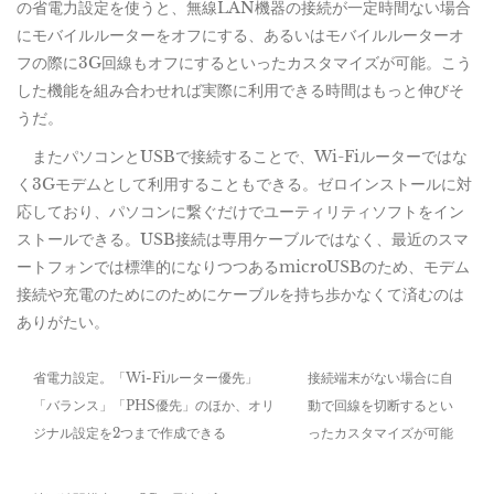
の省電力設定を使うと、無線LAN機器の接続が一定時間ない場合
にモバイルルーターをオフにする、あるいはモバイルルーターオ
フの際に3G回線もオフにするといったカスタマイズが可能。こう
した機能を組み合わせれば実際に利用できる時間はもっと伸びそ
うだ。
またパソコンとUSBで接続することで、Wi-Fiルーターではな
く3Gモデムとして利用することもできる。ゼロインストールに対
応しており、パソコンに繋ぐだけでユーティリティソフトをイン
ストールできる。USB接続は専用ケーブルではなく、最近のスマ
ートフォンでは標準的になりつつあるmicroUSBのため、モデム
接続や充電のためにのためにケーブルを持ち歩かなくて済むのは
ありがたい。
省電力設定。「Wi-Fiルーター優先」
接続端末がない場合に自
「バランス」「PHS優先」のほか、オリ
動で回線を切断するとい
ジナル設定を2つまで作成できる
ったカスタマイズが可能