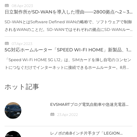
08.Apr.2023
る中に登場したahamoとは、どの...
日立製作所がSD-WANを導入した理由――2800拠点へ2～3
年で展開
SD-WANとはSoftware Defined WANの略称で、ソフトウェアで制御
されるWANのことだ。SD-WANではそれぞれの拠点にSD-WANルー
ターを設置し、専用線やISDN、インターネット回線など物理回線の上
07.Apr.2023
に仮想的なネットワークを...
5G対応ホームルーター「SPEED WI-FI HOME」新製品、11
月上旬に発売
「Speed Wi-Fi HOME 5G L12」は、SIMカードを挿し自宅のコンセン
トにつなぐだけでインターネットに接続できるホームルーター。8月に
発売したau初の5G対応ホームルーター「Speed Wi-Fi HOME 5G
L11」に続く新製品と...
ホット記事
EVSMARTブログ電気自動車や急速充電器を
快適に 気になるトヨタの電気自動車
『BZ4X』／バッテリー残量の％表示なし
23.Apr.2022
【編集部】 人気記事 最近の投稿 カテゴリー
レノボの8.8インチ片手タブ「LEGION