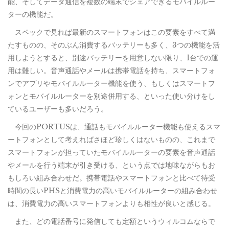
能、そしてデータ通信を複数の端末でシェアできるモバイルルー
ターの機能だ。
スペックで見れば最新のスマートフォンはこの要素をすべて満
たすものの、そのぶん消費するバッテリーも多く、3つの機能を活
用しようとすると、別途バッテリーを用意しない限り、1台での運
用は難しい。音声通話やメールは携帯電話を持ち、スマートフォ
ンでアプリやモバイルルーター機能を使う、もしくはスマートフ
ォンとモバイルルーターを別途併用する、といった使い分けをし
ているユーザーも多いだろう。
今回のPORTUSは、通話もモバイルルーター機能も使えるスマ
ートフォンとして考えればさほど珍しくはないものの、これまで
スマートフォンが担っていたモバイルルーターの要素を音声通話
やメールを行う端末が引き受ける、という点では地味ながらもお
もしろい組み合わせだ。携帯電話やスマートフォンと比べて待受
時間の長いPHSと消費電力の高いモバイルルーターの組み合わせ
は、消費電力の高いスマートフォンよりも相性が良いと感じる。
また、どの電話番号に発信しても定額というウィルコムならで