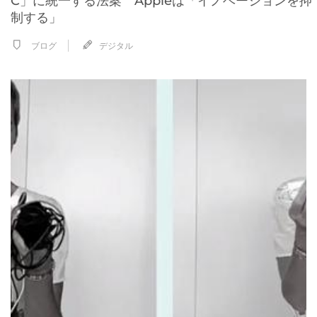
C」に統一する法案 Appleは「イノベーションを抑
制する」
ブログ
デジタル