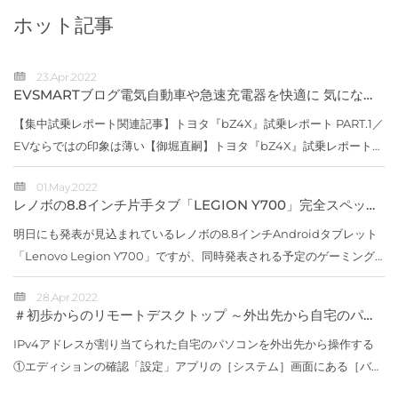
ホット記事
23.Apr.2022
EVSMARTブログ電気自動車や急速充電器を快適に 気になる
トヨタの電気自動車『BZ4X』／バッテリー残量の％表示なし
【編集部】 人気記事 最近の投稿 カテゴリー
【集中試乗レポート関連記事】トヨタ『bZ4X』試乗レポート PART.1／
EVならではの印象は薄い【御堀直嗣】トヨタ『bZ4X』試乗レポート
PART.2／トヨタらしい電気自動車【諸星陽一】バッテリー残量の
01.May.2022
SOC（％）はメータ...
レノボの8.8インチ片手タブ「LEGION Y700」完全スペック
公開！【価格は4万円台か】
明日にも発表が見込まれているレノボの8.8インチAndroidタブレット
「Lenovo Legion Y700」ですが、同時発表される予定のゲーミング
スマホ「Lenovo Legion Y90」と合わせて、全スペックシートが
28.Apr.2022
Weiboで公開されました...
＃初歩からのリモートデスクトップ ～外出先から自宅のパソ
コンへ接続（IPV4）編
IPv4アドレスが割り当てられた自宅のパソコンを外出先から操作する
①エディションの確認「設定」アプリの［システム］画面にある［バー
ジョン情報］でWindows 10のエディションを確認②リモートデスクト