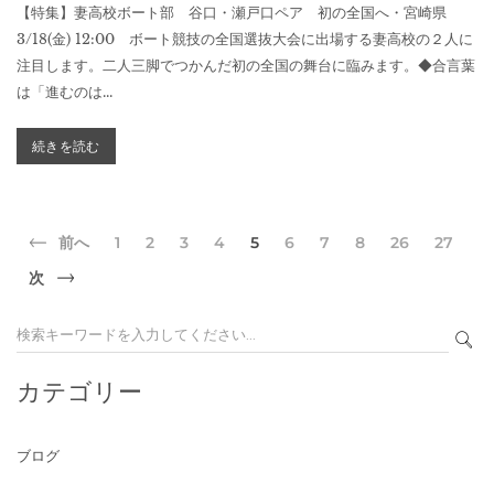
【特集】妻高校ボート部 谷口・瀬戸口ペア 初の全国へ・宮崎県
3/18(金) 12:00 ボート競技の全国選抜大会に出場する妻高校の２人に
注目します。二人三脚でつかんだ初の全国の舞台に臨みます。◆合言葉
は「進むのは...
続きを読む
前へ
1
2
3
4
5
6
7
8
26
27
次
カテゴリー
ブログ