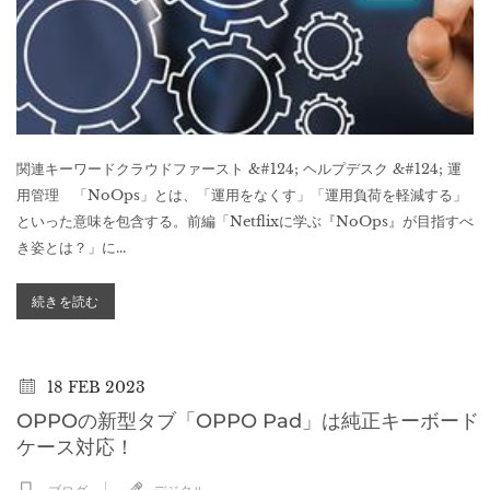
関連キーワードクラウドファースト &#124; ヘルプデスク &#124; 運
用管理 「NoOps」とは、「運用をなくす」「運用負荷を軽減する」
といった意味を包含する。前編「Netflixに学ぶ『NoOps』が目指すべ
き姿とは？」に...
続きを読む
18
FEB 2023
OPPOの新型タブ「OPPO Pad」は純正キーボード
ケース対応！